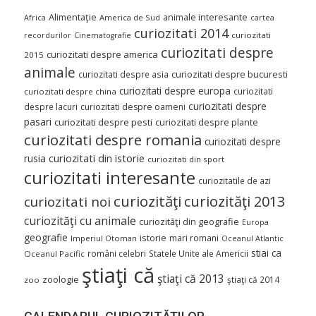
Alimentaţie
animale interesante
America de Sud
Africa
cartea
curiozitati 2014
curiozitati
recordurilor
Cinematografie
curiozitati despre
curiozitati despre america
2015
animale
curiozitati despre asia
curiozitati despre bucuresti
curiozitati despre europa
curiozitati
curiozitati despre china
curiozitati despre
despre lacuri
curiozitati despre oameni
pasari
curiozitati despre pesti
curiozitati despre plante
curiozitati despre romania
curiozitati despre
curiozitati din istorie
rusia
curiozitati din sport
curiozitati interesante
curiozitatile de azi
curiozităţi
curiozităţi 2013
curiozitati noi
curiozităţi cu animale
curiozităţi din geografie
Europa
geografie
istorie
mari romani
Imperiul Otoman
Oceanul Atlantic
stiai ca
români celebri
Statele Unite ale Americii
Oceanul Pacific
ştiaţi că
ştiaţi că 2013
zoologie
ştiaţi că 2014
zoo