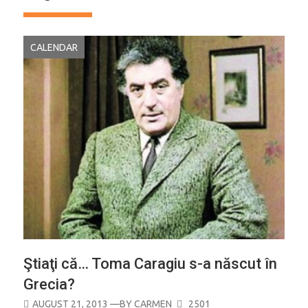
CALENDAR
Ştiaţi că… Toma Caragiu s-a născut în
Grecia?
POSTED
AUGUST 21, 2013
—BY
CARMEN
2501