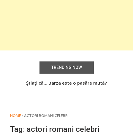
TRENDING NOW
aţi
Ştiaţi că… Barza este o pasăre mută?
Știa
o
›
HOME
ACTORI ROMANI CELEBRI
Tag:
actori romani celebri