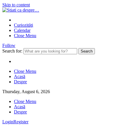
Skip to content
Curiozităţi
Calendar
Close Menu
Follow
Search for:
Close Menu
Acasă
Despre
Thursday, August 6, 2026
Close Menu
Acasă
Despre
Login
Register