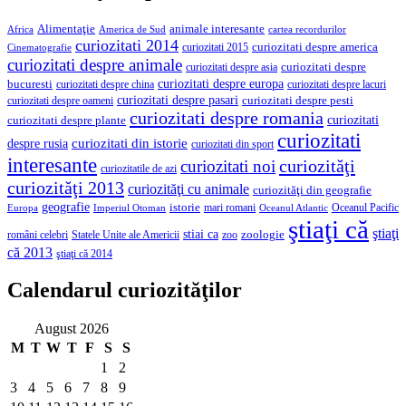
Alimentaţie
animale interesante
America de Sud
Africa
cartea recordurilor
curiozitati 2014
curiozitati despre america
curiozitati 2015
Cinematografie
curiozitati despre animale
curiozitati despre asia
curiozitati despre
curiozitati despre europa
bucuresti
curiozitati despre lacuri
curiozitati despre china
curiozitati despre pasari
curiozitati despre pesti
curiozitati despre oameni
curiozitati despre romania
curiozitati
curiozitati despre plante
curiozitati
curiozitati din istorie
despre rusia
curiozitati din sport
interesante
curiozităţi
curiozitati noi
curiozitatile de azi
curiozităţi 2013
curiozităţi cu animale
curiozităţi din geografie
geografie
istorie
mari romani
Imperiul Otoman
Oceanul Pacific
Europa
Oceanul Atlantic
ştiaţi că
ştiaţi
stiai ca
români celebri
Statele Unite ale Americii
zoologie
zoo
că 2013
ştiaţi că 2014
Calendarul curiozităţilor
August 2026
M
T
W
T
F
S
S
1
2
3
4
5
6
7
8
9