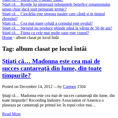
Știați că… Roşiile îsi păstrează substanţele benefice organismului
uman chiar dacă sunt preparate termic?
Ştiaţi că… Ciocârlia este singura pasăre care cântă şi in timpul
zborului?
Știaţi că… Cea mai mare celulă a corpului este ovulul?
Ştiaţi că… Stejarul nu produce ghinde până la vârsta de 50 de ani?
Ştiaţi că… Fiinţa cu cele mai multe oase este crapul?
Home
›
album clasat pe locul întâi
Tag:
album clasat pe locul întâi
Ştiaţi că… Madonna este cea mai de
succes cantareaţă din lume, din toate
timpurile?
Posted on
December 14, 2012
—by
Carmen
1504
Ştiaţi că… Madonna este cea mai de succes cantareaţă din lume, din
toate timpurile? Recording Industry Association of America o
plaseaza pe cantareaţă pe primul loc în topul celor mai…
Read More