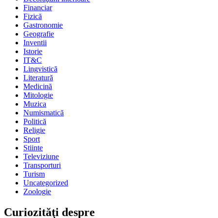
Financiar
Fizică
Gastronomie
Geografie
Inventii
Istorie
IT&C
Lingvistică
Literatură
Medicină
Mitologie
Muzica
Numismatică
Politică
Religie
Sport
Stiinte
Televiziune
Transporturi
Turism
Uncategorized
Zoologie
Curiozităţi despre