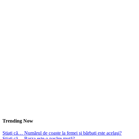
Trending Now
Ştiaţi că… Numărul de coaste la femei şi bărbaţi este acelaşi?
Ştiaţi că… Barza este o pasăre mută?