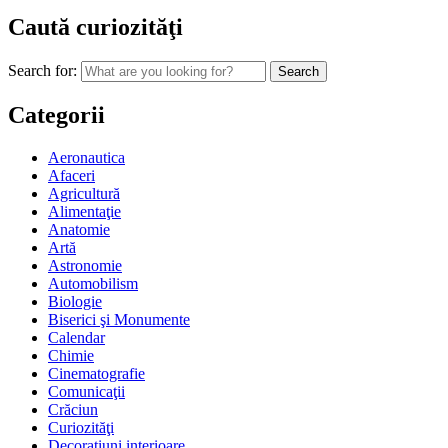
Caută curiozităţi
Search for:
Categorii
Aeronautica
Afaceri
Agricultură
Alimentaţie
Anatomie
Artă
Astronomie
Automobilism
Biologie
Biserici şi Monumente
Calendar
Chimie
Cinematografie
Comunicaţii
Crăciun
Curiozităţi
Decoraţiuni interioare