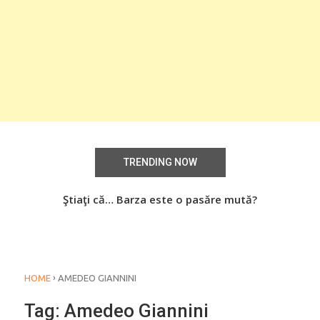
TRENDING NOW
aţi
Ştiaţi că… Barza este o pasăre mută?
Știa
o
›
HOME
AMEDEO GIANNINI
Tag:
Amedeo Giannini