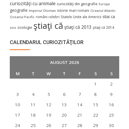
curiozităţi cu animale
curiozităţi din geografie
Europa
geografie
istorie
mari romani
Imperiul Otoman
Oceanul Atlantic
stiai ca
români celebri
Statele Unite ale Americii
Oceanul Pacific
ştiaţi că
ştiaţi că 2013
zoologie
ştiaţi că 2014
zoo
CALENDARUL CURIOZITĂŢILOR
AUGUST 2026
M
T
W
T
F
S
S
1
2
3
4
5
6
7
8
9
10
11
12
13
14
15
16
17
18
19
20
21
22
23
24
25
26
27
28
29
30