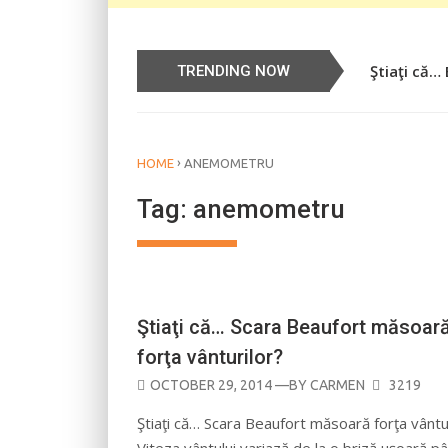
Ştiaţi că…
Știați că…
TRENDING NOW
›
HOME
ANEMOMETRU
Tag:
anemometru
CALENDAR
Ştiaţi că… Scara Beaufort măsoar
forţa vânturilor?
POSTED
OCTOBER 29, 2014
—BY
CARMEN
3219
ON
Ştiaţi că… Scara Beaufort măsoară forţa vântu
Viteza vântului variază de la o briză uşoară pâ