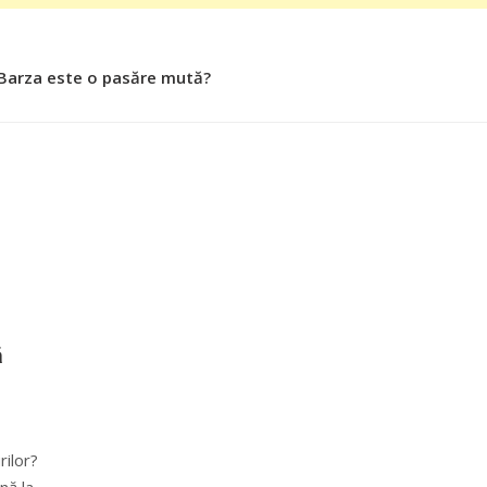
 Barza este o pasăre mută?
 Roşiile îsi păstrează substanţele benefice organismului uman
ă
rilor?
nă la