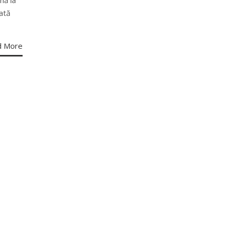
ată
d More