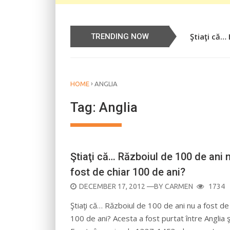
Ştiaţi că…
Știați că…
TRENDING NOW
›
HOME
ANGLIA
Tag:
Anglia
Ştiaţi că… Războiul de 100 de ani 
fost de chiar 100 de ani?
POSTED
DECEMBER 17, 2012
—BY
CARMEN
1734
ON
Ştiaţi că… Războiul de 100 de ani nu a fost de
100 de ani? Acesta a fost purtat între Anglia ş