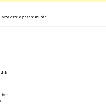
 Barza este o pasăre mută?
 Roşiile îsi păstrează substanţele benefice organismului uman
nu a
 chiar
i