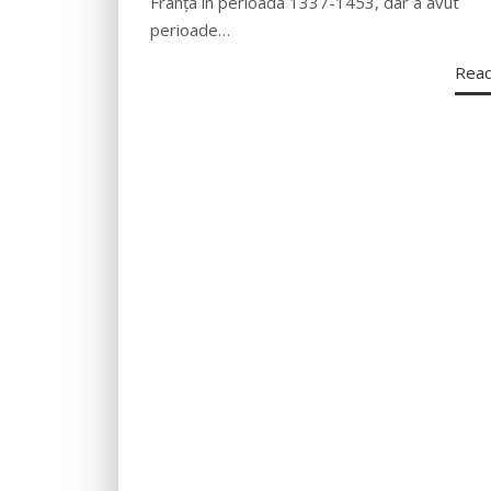
Franța în perioada 1337-1453, dar a avut
perioade…
Rea