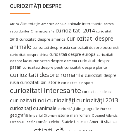
CURIOZITĂŢI DESPRE
Alimentaţie
animale interesante
America de Sud
Africa
cartea
curiozitati 2014
curiozitati
recordurilor
Cinematografie
curiozitati despre
curiozitati despre america
2015
animale
curiozitati despre asia
curiozitati despre bucuresti
curiozitati despre europa
curiozitati
curiozitati despre china
curiozitati despre
despre lacuri
curiozitati despre oameni
pasari
curiozitati despre pesti
curiozitati despre plante
curiozitati despre romania
curiozitati despre
curiozitati din istorie
rusia
curiozitati din sport
curiozitati interesante
curiozitatile de azi
curiozităţi
curiozităţi 2013
curiozitati noi
curiozităţi cu animale
curiozităţi din geografie
Europa
geografie
istorie
mari romani
Imperiul Otoman
Oceanul Atlantic
stiai ca
români celebri
Statele Unite ale Americii
Oceanul Pacific
ştiaţi că