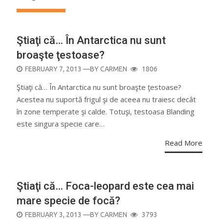
Ştiaţi că… În Antarctica nu sunt
broaşte ţestoase?
POSTED
FEBRUARY 7, 2013
—BY
CARMEN
1806
ON
Ştiaţi că… În Antarctica nu sunt broaşte ţestoase?
Acestea nu suportă frigul şi de aceea nu traiesc decât
în zone temperate şi calde. Totuşi, testoasa Blanding
este singura specie care…
Read More
Ştiaţi că… Foca-leopard este cea mai
mare specie de focă?
POSTED
FEBRUARY 3, 2013
—BY
CARMEN
3793