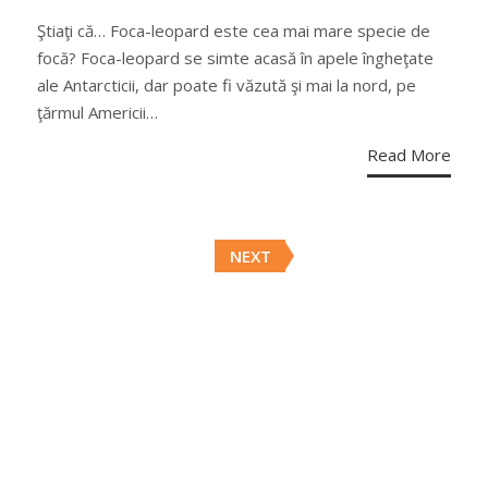
ON
Ştiaţi că… Foca-leopard este cea mai mare specie de
focă? Foca-leopard se simte acasă în apele îngheţate
ale Antarcticii, dar poate fi văzută şi mai la nord, pe
ţărmul Americii…
Read More
Posts
NEXT
navigation