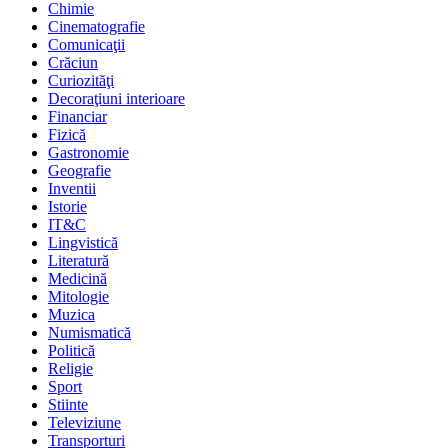
Chimie
Cinematografie
Comunicaţii
Crăciun
Curiozităţi
Decoraţiuni interioare
Financiar
Fizică
Gastronomie
Geografie
Inventii
Istorie
IT&C
Lingvistică
Literatură
Medicină
Mitologie
Muzica
Numismatică
Politică
Religie
Sport
Stiinte
Televiziune
Transporturi