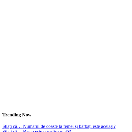
Trending Now
Ştiaţi că… Numărul de coaste la femei şi bărbaţi este acelaşi?
Ştiaţi că… Barza este o pasăre mută?