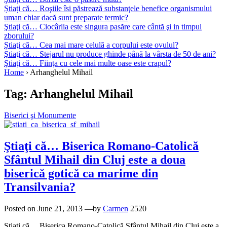
Știați că… Roşiile îsi păstrează substanţele benefice organismului
uman chiar dacă sunt preparate termic?
Ştiaţi că… Ciocârlia este singura pasăre care cântă şi in timpul
zborului?
Știaţi că… Cea mai mare celulă a corpului este ovulul?
Ştiaţi că… Stejarul nu produce ghinde până la vârsta de 50 de ani?
Ştiaţi că… Fiinţa cu cele mai multe oase este crapul?
Home
›
Arhanghelul Mihail
Tag:
Arhanghelul Mihail
Biserici şi Monumente
Ştiaţi că… Biserica Romano-Catolică
Sfântul Mihail din Cluj este a doua
biserică gotică ca marime din
Transilvania?
Posted on
June 21, 2013
—by
Carmen
2520
Ştiaţi că… Biserica Romano-Catolică Sfântul Mihail din Cluj este a