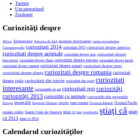
Turism
Uncategorized
Zoologie
Curiozităţi despre
Alimentaţie
animale interesante
America de Sud
Africa
cartea recordurilor
curiozitati 2014
curiozitati despre america
curiozitati 2015
Cinematografie
curiozitati despre animale
curiozitati despre asia
curiozitati despre
curiozitati despre europa
bucuresti
curiozitati despre lacuri
curiozitati despre china
curiozitati despre pasari
curiozitati despre pesti
curiozitati despre oameni
curiozitati despre romania
curiozitati
curiozitati despre plante
curiozitati
curiozitati din istorie
despre rusia
curiozitati din sport
interesante
curiozităţi
curiozitati noi
curiozitatile de azi
curiozităţi 2013
curiozităţi cu animale
curiozităţi din geografie
geografie
istorie
mari romani
Imperiul Otoman
Oceanul Pacific
Europa
Oceanul Atlantic
ştiaţi că
ştiaţi
stiai ca
români celebri
Statele Unite ale Americii
zoologie
zoo
că 2013
ştiaţi că 2014
Calendarul curiozităţilor