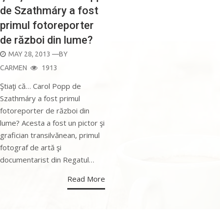
de Szathmáry a fost
primul fotoreporter
de război din lume?
POSTED
MAY 28, 2013
—BY
ON
CARMEN
1913
Ştiaţi că… Carol Popp de
Szathmáry a fost primul
fotoreporter de război din
lume? Acesta a fost un pictor şi
grafician transilvănean, primul
fotograf de artă şi
documentarist din Regatul…
Read More