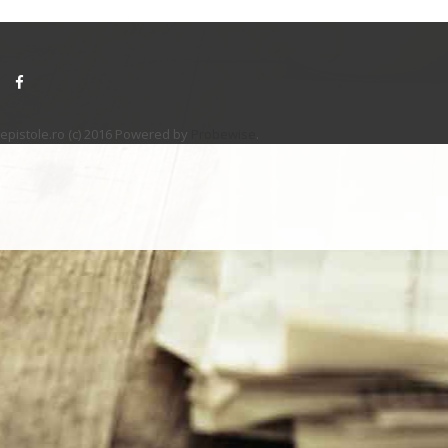
epistole.ro (c) 2016 Powered by
Probewise
.