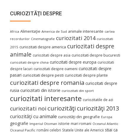
CURIOZITĂŢI DESPRE
Alimentaţie
animale interesante
America de Sud
Africa
cartea
curiozitati 2014
curiozitati
recordurilor
Cinematografie
curiozitati despre
curiozitati despre america
2015
animale
curiozitati despre asia
curiozitati despre bucuresti
curiozitati despre europa
curiozitati
curiozitati despre china
curiozitati despre
despre lacuri
curiozitati despre oameni
pasari
curiozitati despre pesti
curiozitati despre plante
curiozitati despre romania
curiozitati despre
curiozitati din istorie
rusia
curiozitati din sport
curiozitati interesante
curiozitatile de azi
curiozităţi
curiozităţi 2013
curiozitati noi
curiozităţi cu animale
curiozităţi din geografie
Europa
geografie
istorie
mari romani
Imperiul Otoman
Oceanul Atlantic
stiai ca
români celebri
Statele Unite ale Americii
Oceanul Pacific