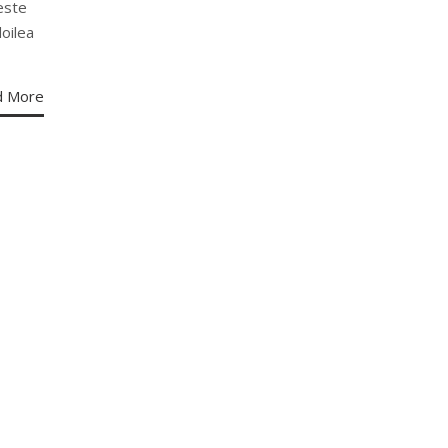
este
doilea
d More