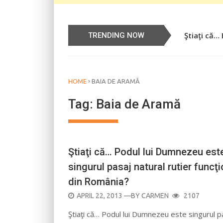
Ştiaţi că…
Știați că…
TRENDING NOW
›
HOME
BAIA DE ARAMĂ
Tag:
Baia de Aramă
Ştiaţi că… Podul lui Dumnezeu est
singurul pasaj natural rutier funcţi
din România?
POSTED
APRIL 22, 2013
—BY
CARMEN
2107
ON
Ştiaţi că… Podul lui Dumnezeu este singurul p