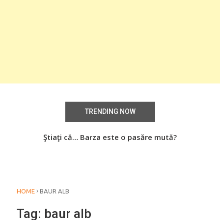
TRENDING NOW
aţi
Ştiaţi că… Barza este o pasăre mută?
Știa
o
›
HOME
BAUR ALB
Tag:
baur alb