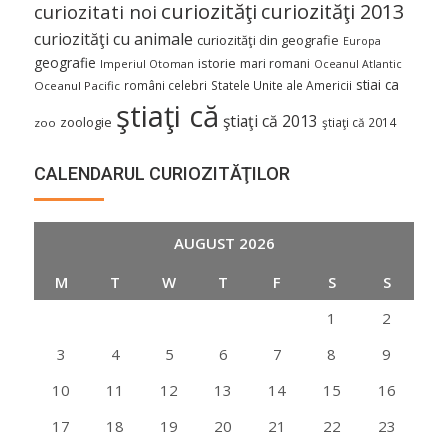
curiozităţi
curiozităţi 2013
curiozitati noi
curiozităţi cu animale
curiozităţi din geografie
Europa
geografie
istorie
mari romani
Imperiul Otoman
Oceanul Atlantic
stiai ca
români celebri
Statele Unite ale Americii
Oceanul Pacific
ştiaţi că
ştiaţi că 2013
zoologie
ştiaţi că 2014
zoo
CALENDARUL CURIOZITĂŢILOR
AUGUST 2026
M
T
W
T
F
S
S
1
2
3
4
5
6
7
8
9
10
11
12
13
14
15
16
17
18
19
20
21
22
23