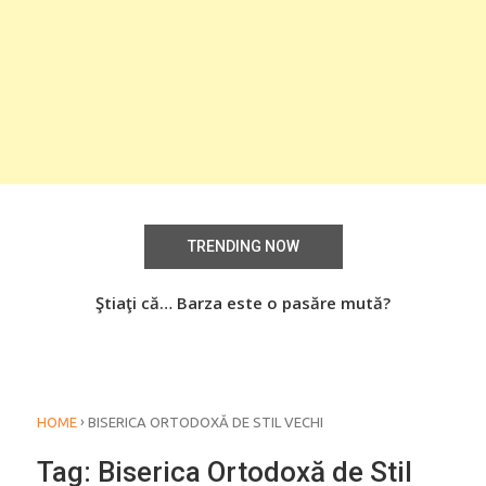
TRENDING NOW
aţi
Ştiaţi că… Barza este o pasăre mută?
Știa
o
›
HOME
BISERICA ORTODOXĂ DE STIL VECHI
Tag:
Biserica Ortodoxă de Stil