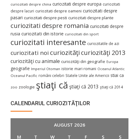
curiozitati despre europa
curiozitati
curiozitati despre china
curiozitati despre
despre lacuri
curiozitati despre oameni
pasari
curiozitati despre pesti
curiozitati despre plante
curiozitati despre romania
curiozitati despre
curiozitati din istorie
rusia
curiozitati din sport
curiozitati interesante
curiozitatile de azi
curiozităţi
curiozităţi 2013
curiozitati noi
curiozităţi cu animale
curiozităţi din geografie
Europa
geografie
istorie
mari romani
Imperiul Otoman
Oceanul Atlantic
stiai ca
români celebri
Statele Unite ale Americii
Oceanul Pacific
ştiaţi că
ştiaţi că 2013
zoologie
ştiaţi că 2014
zoo
CALENDARUL CURIOZITĂŢILOR
AUGUST 2026
M
T
W
T
F
S
S