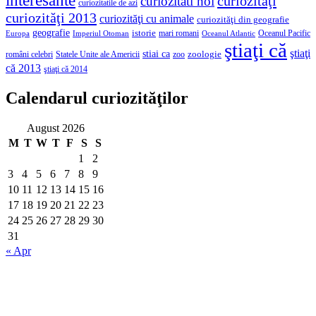
interesante
curiozităţi
curiozitati noi
curiozitatile de azi
curiozităţi 2013
curiozităţi cu animale
curiozităţi din geografie
geografie
istorie
mari romani
Imperiul Otoman
Oceanul Pacific
Europa
Oceanul Atlantic
ştiaţi că
ştiaţi
stiai ca
români celebri
Statele Unite ale Americii
zoologie
zoo
că 2013
ştiaţi că 2014
Calendarul curiozităţilor
August 2026
M
T
W
T
F
S
S
1
2
3
4
5
6
7
8
9
10
11
12
13
14
15
16
17
18
19
20
21
22
23
24
25
26
27
28
29
30
31
« Apr