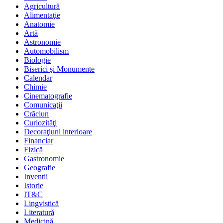
Agricultură
Alimentaţie
Anatomie
Artă
Astronomie
Automobilism
Biologie
Biserici şi Monumente
Calendar
Chimie
Cinematografie
Comunicaţii
Crăciun
Curiozităţi
Decoraţiuni interioare
Financiar
Fizică
Gastronomie
Geografie
Inventii
Istorie
IT&C
Lingvistică
Literatură
Medicină