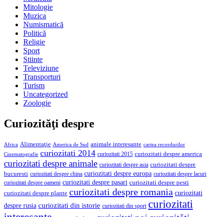
Mitologie
Muzica
Numismatică
Politică
Religie
Sport
Stiinte
Televiziune
Transporturi
Turism
Uncategorized
Zoologie
Curiozităţi despre
Alimentaţie
animale interesante
America de Sud
Africa
cartea recordurilor
curiozitati 2014
curiozitati despre america
curiozitati 2015
Cinematografie
curiozitati despre animale
curiozitati despre asia
curiozitati despre
curiozitati despre europa
bucuresti
curiozitati despre lacuri
curiozitati despre china
curiozitati despre pasari
curiozitati despre pesti
curiozitati despre oameni
curiozitati despre romania
curiozitati
curiozitati despre plante
curiozitati
curiozitati din istorie
despre rusia
curiozitati din sport