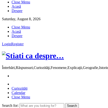
Close Menu
Acasă
Despre
Saturday, August 8, 2026
Close Menu
Acasă
Despre
Login
Register
Întrebări,Răspunsuri,Curiozităţi,Fenomene,Explicaţii,Geografie,Istor
Curiozităţi
Calendar
Close Menu
Search for: