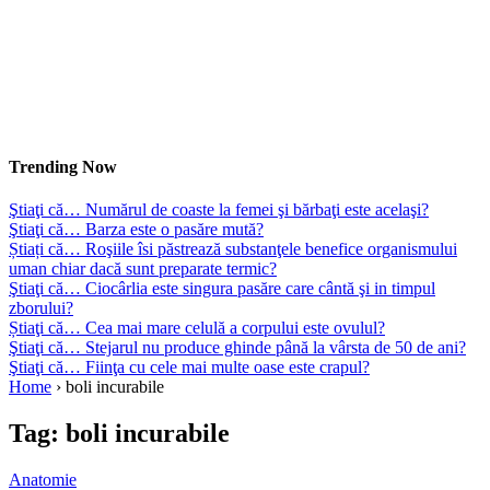
Trending Now
Ştiaţi că… Numărul de coaste la femei şi bărbaţi este acelaşi?
Ştiaţi că… Barza este o pasăre mută?
Știați că… Roşiile îsi păstrează substanţele benefice organismului
uman chiar dacă sunt preparate termic?
Ştiaţi că… Ciocârlia este singura pasăre care cântă şi in timpul
zborului?
Știaţi că… Cea mai mare celulă a corpului este ovulul?
Ştiaţi că… Stejarul nu produce ghinde până la vârsta de 50 de ani?
Ştiaţi că… Fiinţa cu cele mai multe oase este crapul?
Home
›
boli incurabile
Tag:
boli incurabile
Anatomie