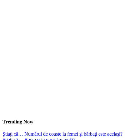
Trending Now
Ştiaţi că… Numărul de coaste la femei şi bărbaţi este acelaşi?
Ştiaţi că… Barza este o pasăre mută?