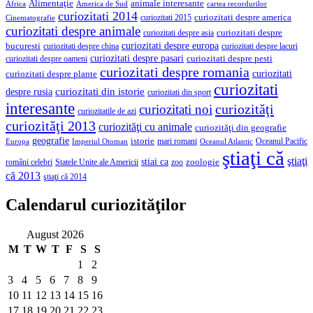
Alimentaţie
animale interesante
America de Sud
Africa
cartea recordurilor
curiozitati 2014
curiozitati despre america
curiozitati 2015
Cinematografie
curiozitati despre animale
curiozitati despre asia
curiozitati despre
curiozitati despre europa
bucuresti
curiozitati despre lacuri
curiozitati despre china
curiozitati despre pasari
curiozitati despre pesti
curiozitati despre oameni
curiozitati despre romania
curiozitati
curiozitati despre plante
curiozitati
curiozitati din istorie
despre rusia
curiozitati din sport
interesante
curiozităţi
curiozitati noi
curiozitatile de azi
curiozităţi 2013
curiozităţi cu animale
curiozităţi din geografie
geografie
istorie
mari romani
Imperiul Otoman
Oceanul Pacific
Europa
Oceanul Atlantic
ştiaţi că
ştiaţi
stiai ca
români celebri
Statele Unite ale Americii
zoologie
zoo
că 2013
ştiaţi că 2014
Calendarul curiozităţilor
August 2026
M
T
W
T
F
S
S
1
2
3
4
5
6
7
8
9
10
11
12
13
14
15
16
17
18
19
20
21
22
23