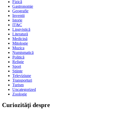
Fizică
Gastronomie
Geografie
Inventii
Istorie
IT&C
Lingvistică
Literatură
Medicină
Mitologie
Muzica
Numismatică
Politică
Religie
Sport
Stiinte
Televiziune
Transporturi
Turism
Uncategorized
Zoologie
Curiozităţi despre