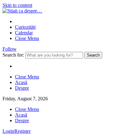
Skip to content
Curiozităţi
Calendar
Close Menu
Follow
Search for:
Close Menu
Acasă
Despre
Friday, August 7, 2026
Close Menu
Acasă
Despre
Login
Register