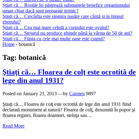
Știați că… Roşiile îsi păstrează substanţele benefice organismului
uman chiar dacă sunt preparate termic?
Ştiaţi că… Ciocârlia este singura pasăre care cântă şi in timpul
zborului?
Știaţi că… Cea mai mare celulă a corpului este ovulul?
Ştiaţi că… Stejarul nu produce ghinde până la vârsta de 50 de ani?
Ştiaţi că… Fiinţa cu cele mai multe oase este crapul?
Home
›
botanică
Tag:
botanică
Ştiaţi că… Floarea de colţ este ocrotită de
lege din anul 1931?
Posted on
January 21, 2013
—by
Carmen
9897
Ştiaţi că… Floarea de colţ este ocrotită de lege din anul 1931 fiind
declarată monument al naturii? Floarea de colţ, denumită în popor şi
floarea reginei, floarea doamnei, steluţa sau…
Read More