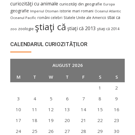
curiozităţi cu animale
curiozităţi din geografie
Europa
geografie
istorie
mari romani
Imperiul Otoman
Oceanul Atlantic
stiai ca
români celebri
Statele Unite ale Americii
Oceanul Pacific
ştiaţi că
ştiaţi că 2013
zoologie
ştiaţi că 2014
zoo
CALENDARUL CURIOZITĂŢILOR
AUGUST 2026
M
T
W
T
F
S
S
1
2
3
4
5
6
7
8
9
10
11
12
13
14
15
16
17
18
19
20
21
22
23
24
25
26
27
28
29
30