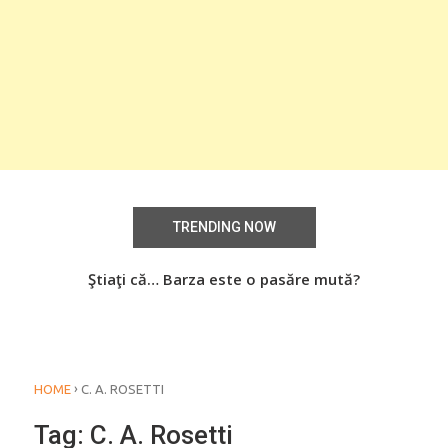
TRENDING NOW
aţi
Ştiaţi că… Barza este o pasăre mută?
Știa
o
›
HOME
C. A. ROSETTI
Tag:
C. A. Rosetti