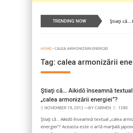
Ştiaţi că…
TRENDING NOW
›
HOME
CALEA ARMONIZĂRII ENERGIEI
Tag:
calea armonizării ene
Ştiaţi că… Aikidō înseamnă textual
„calea armonizării energiei”?
POSTED
NOVEMBER 19, 2012
—BY
CARMEN
1380
ON
Ştiaţi că… Aikidō înseamnă textual „calea armo
energiei”? Aceasta este o artă marţială japon