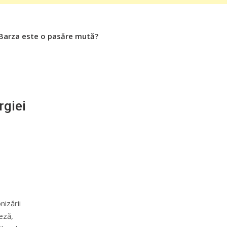
 Barza este o pasăre mută?
rgiei
nizării
eză,