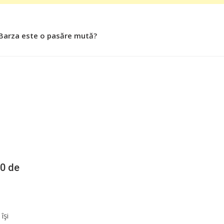
 Barza este o pasăre mută?
 Roşiile îsi păstrează substanţele benefice organismului uman
60 de
îşi