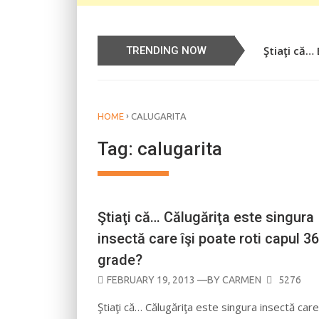
Ştiaţi că…
Știați că…
TRENDING NOW
›
HOME
CALUGARITA
Tag:
calugarita
Ştiaţi că… Călugăriţa este singura
insectă care îşi poate roti capul 3
grade?
POSTED
FEBRUARY 19, 2013
—BY
CARMEN
5276
ON
Ştiaţi că… Călugăriţa este singura insectă care 