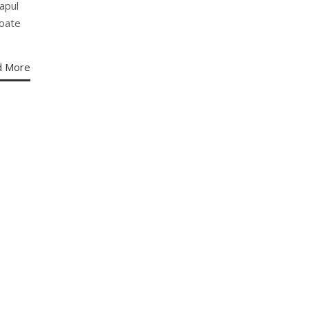
apul
poate
d More