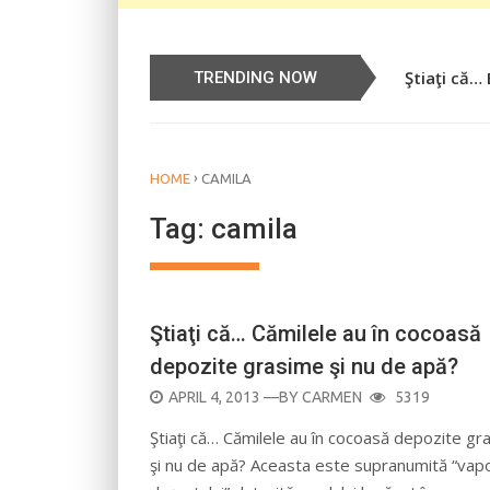
Ştiaţi că…
Știați că…
TRENDING NOW
›
HOME
CAMILA
Tag:
camila
Ştiaţi că… Cămilele au în cocoasă
depozite grasime şi nu de apă?
POSTED
APRIL 4, 2013
—BY
CARMEN
5319
ON
Ştiaţi că… Cămilele au în cocoasă depozite gr
şi nu de apă? Aceasta este supranumită “vapo