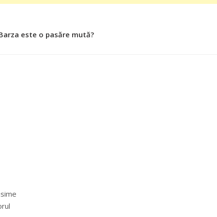
 Barza este o pasăre mută?
 Roşiile îsi păstrează substanţele benefice organismului uman
asime
rul