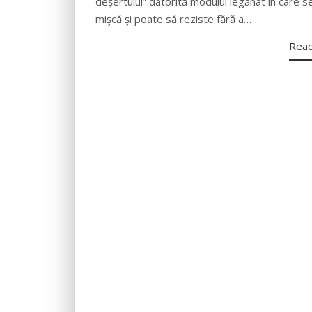
deşertului” datorită modului legănat în care s
mişcă şi poate să reziste fără a…
Rea