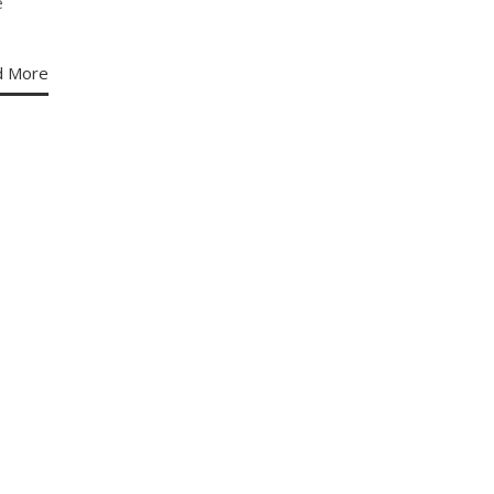
e
d More