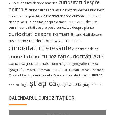
curiozitati despre
curiozitati despre america
2015
animale
curiozitati despre asia
curiozitati despre bucuresti
curiozitati despre europa
curiozitati
curiozitati despre china
curiozitati despre
despre lacuri
curiozitati despre oameni
pasari
curiozitati despre pesti
curiozitati despre plante
curiozitati despre romania
curiozitati despre
curiozitati din istorie
rusia
curiozitati din sport
curiozitati interesante
curiozitatile de azi
curiozităţi
curiozităţi 2013
curiozitati noi
curiozităţi cu animale
curiozităţi din geografie
Europa
geografie
istorie
mari romani
Imperiul Otoman
Oceanul Atlantic
stiai ca
români celebri
Statele Unite ale Americii
Oceanul Pacific
ştiaţi că
ştiaţi că 2013
zoologie
ştiaţi că 2014
zoo
CALENDARUL CURIOZITĂŢILOR