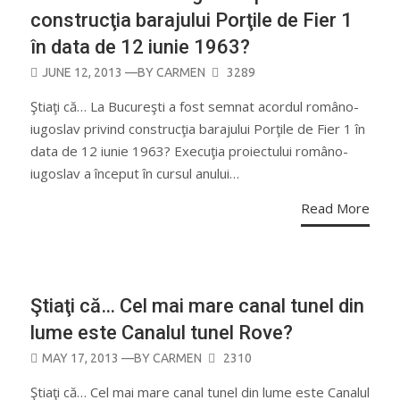
construcţia barajului Porţile de Fier 1
în data de 12 iunie 1963?
POSTED
JUNE 12, 2013
—BY
CARMEN
3289
ON
Ştiaţi că… La Bucureşti a fost semnat acordul româno-
iugoslav privind construcţia barajului Porţile de Fier 1 în
data de 12 iunie 1963? Execuţia proiectului româno-
iugoslav a început în cursul anului…
Read More
CURIOZITĂŢI
Ştiaţi că… Cel mai mare canal tunel din
lume este Canalul tunel Rove?
POSTED
MAY 17, 2013
—BY
CARMEN
2310
ON
Ştiaţi că… Cel mai mare canal tunel din lume este Canalul