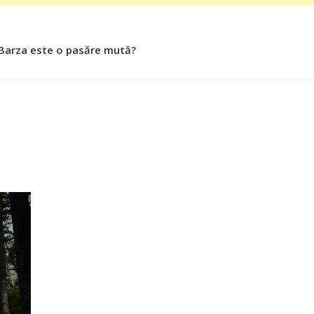
 Barza este o pasăre mută?
 Roşiile îsi păstrează substanţele benefice organismului uman