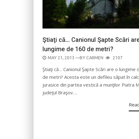
Ştiaţi că… Canionul Şapte Scări ar
lungime de 160 de metri?
POSTED
MAY 21, 2013
—BY
CARMEN
2107
ON
Ştiaţi că… Canionul Şapte Scări are o lungime
de metri? Acesta este un defileu săpat în cal
jurasice din partea vestică a munţilor Piatra M
judeţul Braşov….
Rea