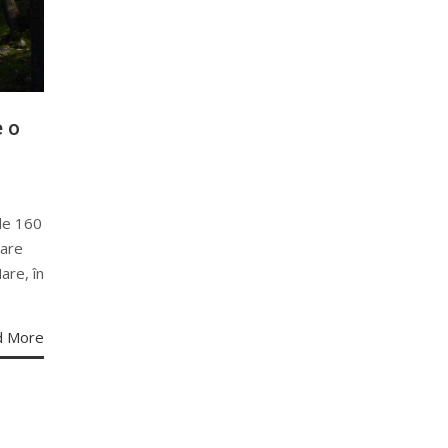
e o
 de 160
care
are, în
d More