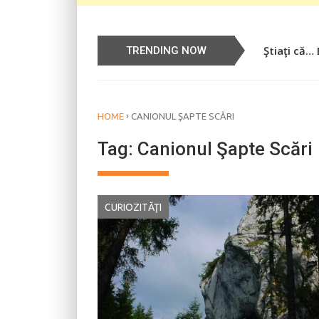
Ştiaţi că…
Știați că…
TRENDING NOW
›
HOME
CANIONUL ŞAPTE SCĂRI
Tag:
Canionul Şapte Scări
CURIOZITĂŢI