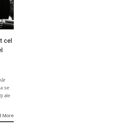
t cel
el
năr
ta se
i ale
d More