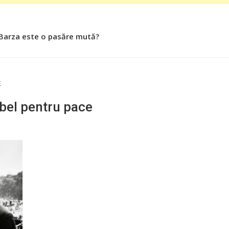
 Barza este o pasăre mută?
 Roşiile îsi păstrează substanţele benefice organismului uman
E
bel pentru pace