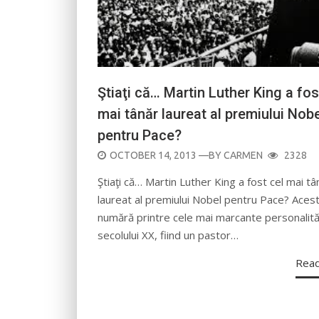
Ştiaţi că… Martin Luther King a fos
mai tânăr laureat al premiului Nob
pentru Pace?
POSTED
OCTOBER 14, 2013
—BY
CARMEN
2328
ON
Ştiaţi că… Martin Luther King a fost cel mai tâ
laureat al premiului Nobel pentru Pace? Aces
numără printre cele mai marcante personalităţ
secolului XX, fiind un pastor…
Rea