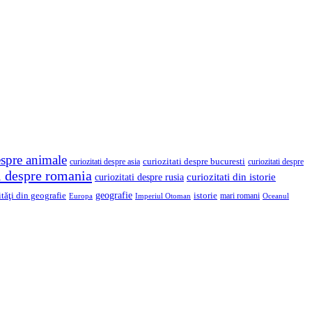
espre animale
curiozitati despre asia
curiozitati despre bucuresti
curiozitati despre
ti despre romania
curiozitati din istorie
curiozitati despre rusia
geografie
ităţi din geografie
istorie
mari romani
Imperiul Otoman
Europa
Oceanul