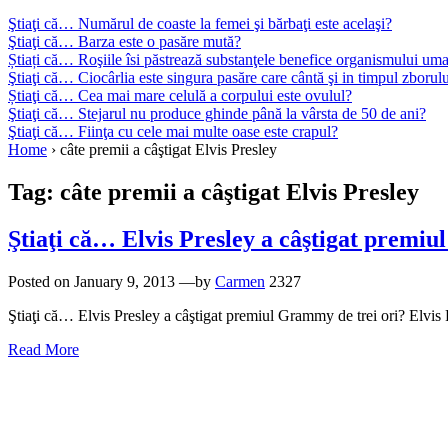
Ştiaţi că… Numărul de coaste la femei şi bărbaţi este acelaşi?
Ştiaţi că… Barza este o pasăre mută?
Știați că… Roşiile îsi păstrează substanţele benefice organismului uma
Ştiaţi că… Ciocârlia este singura pasăre care cântă şi in timpul zborul
Știaţi că… Cea mai mare celulă a corpului este ovulul?
Ştiaţi că… Stejarul nu produce ghinde până la vârsta de 50 de ani?
Ştiaţi că… Fiinţa cu cele mai multe oase este crapul?
Home
›
câte premii a câştigat Elvis Presley
Tag:
câte premii a câştigat Elvis Presley
Ştiaţi că… Elvis Presley a câştigat premiu
Posted on
January 9, 2013
—by
Carmen
2327
Ştiaţi că… Elvis Presley a câştigat premiul Grammy de trei ori? Elvis
Read More