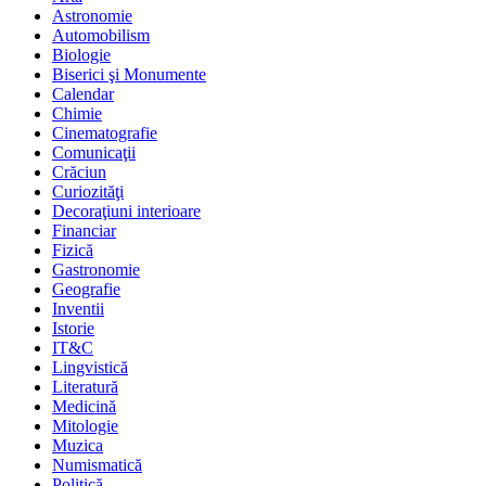
Astronomie
Automobilism
Biologie
Biserici şi Monumente
Calendar
Chimie
Cinematografie
Comunicaţii
Crăciun
Curiozităţi
Decoraţiuni interioare
Financiar
Fizică
Gastronomie
Geografie
Inventii
Istorie
IT&C
Lingvistică
Literatură
Medicină
Mitologie
Muzica
Numismatică
Politică