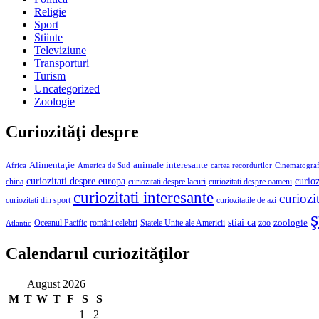
Religie
Sport
Stiinte
Televiziune
Transporturi
Turism
Uncategorized
Zoologie
Curiozităţi despre
Alimentaţie
animale interesante
America de Sud
Africa
cartea recordurilor
Cinematograf
curioz
curiozitati despre europa
curiozitati despre lacuri
curiozitati despre oameni
china
curiozitati interesante
curiozit
curiozitatile de azi
curiozitati din sport
ş
stiai ca
români celebri
Statele Unite ale Americii
zoologie
Oceanul Pacific
zoo
Atlantic
Calendarul curiozităţilor
August 2026
M
T
W
T
F
S
S
1
2