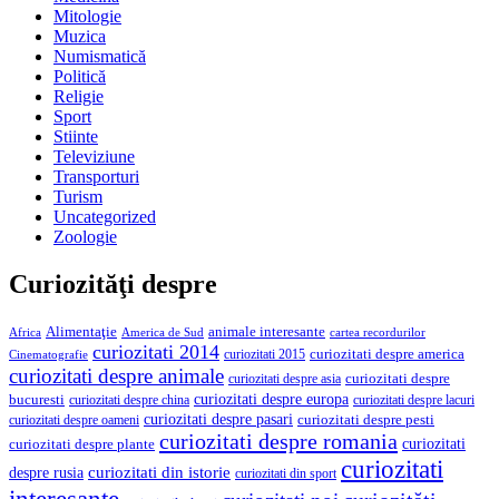
Mitologie
Muzica
Numismatică
Politică
Religie
Sport
Stiinte
Televiziune
Transporturi
Turism
Uncategorized
Zoologie
Curiozităţi despre
Alimentaţie
animale interesante
America de Sud
Africa
cartea recordurilor
curiozitati 2014
curiozitati despre america
curiozitati 2015
Cinematografie
curiozitati despre animale
curiozitati despre asia
curiozitati despre
curiozitati despre europa
bucuresti
curiozitati despre lacuri
curiozitati despre china
curiozitati despre pasari
curiozitati despre pesti
curiozitati despre oameni
curiozitati despre romania
curiozitati
curiozitati despre plante
curiozitati
curiozitati din istorie
despre rusia
curiozitati din sport