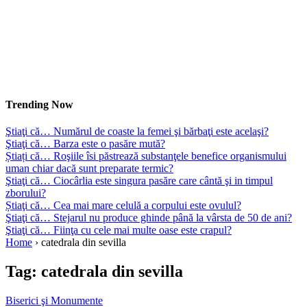
Trending Now
Ştiaţi că… Numărul de coaste la femei şi bărbaţi este acelaşi?
Ştiaţi că… Barza este o pasăre mută?
Știați că… Roşiile îsi păstrează substanţele benefice organismului
uman chiar dacă sunt preparate termic?
Ştiaţi că… Ciocârlia este singura pasăre care cântă şi in timpul
zborului?
Știaţi că… Cea mai mare celulă a corpului este ovulul?
Ştiaţi că… Stejarul nu produce ghinde până la vârsta de 50 de ani?
Ştiaţi că… Fiinţa cu cele mai multe oase este crapul?
Home
›
catedrala din sevilla
Tag:
catedrala din sevilla
Biserici şi Monumente