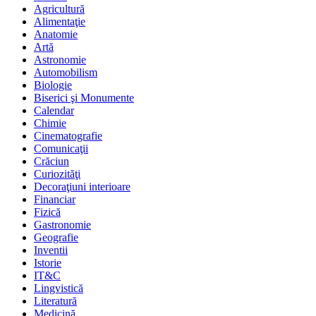
Agricultură
Alimentaţie
Anatomie
Artă
Astronomie
Automobilism
Biologie
Biserici şi Monumente
Calendar
Chimie
Cinematografie
Comunicaţii
Crăciun
Curiozităţi
Decoraţiuni interioare
Financiar
Fizică
Gastronomie
Geografie
Inventii
Istorie
IT&C
Lingvistică
Literatură
Medicină