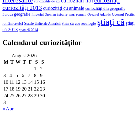
interesante
curiozităţi
curiozitati noi
curiozitatile de azi
curiozităţi 2013
curiozităţi cu animale
curiozităţi din geografie
geografie
istorie
mari romani
Imperiul Otoman
Oceanul Pacific
Europa
Oceanul Atlantic
ştiaţi că
ştiaţi
stiai ca
români celebri
Statele Unite ale Americii
zoologie
zoo
că 2013
ştiaţi că 2014
Calendarul curiozităţilor
August 2026
M
T
W
T
F
S
S
1
2
3
4
5
6
7
8
9
10
11
12
13
14
15
16
17
18
19
20
21
22
23
24
25
26
27
28
29
30
31
« Apr