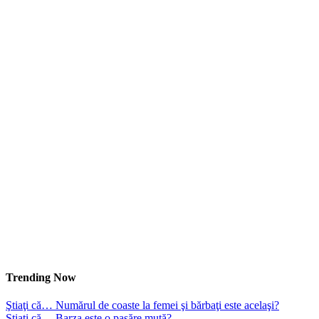
Trending Now
Ştiaţi că… Numărul de coaste la femei şi bărbaţi este acelaşi?
Ştiaţi că… Barza este o pasăre mută?