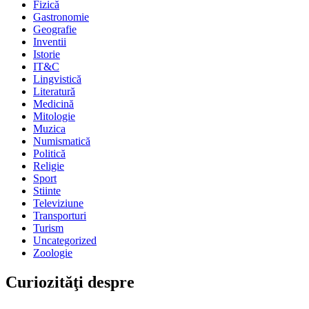
Fizică
Gastronomie
Geografie
Inventii
Istorie
IT&C
Lingvistică
Literatură
Medicină
Mitologie
Muzica
Numismatică
Politică
Religie
Sport
Stiinte
Televiziune
Transporturi
Turism
Uncategorized
Zoologie
Curiozităţi despre