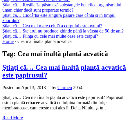
Știați că… Roşiile îsi păstrează substanţele benefice organismului
uman chiar dacă sunt preparate termic?
Ştiaţi că… Ciocârlia este singura pasăre care cântă şi in timpul
zborului?
Știaţi că… Cea mai mare celulă a corpului este ovulul?
Ştiaţi că… Stejarul nu produce ghinde până la vârsta de 50 de ani?
Ştiaţi că… Fiinţa cu cele mai multe oase este crapul?
Home
›
Cea mai înaltă plantă acvatică
Tag:
Cea mai înaltă plantă acvatică
Ştiaţi că… Cea mai înaltă plantă acvatică
este papirusul?
Posted on
April 3, 2013
—by
Carmen
2954
Ştiaţi că… Cea mai înaltă plantă acvatică este papirusul? Papirusul
este o plantă erbacee acvatică cu tulpina formată din foiţe
membranoase, care creşte mai ales în Delta Nilului şi în…
Read More