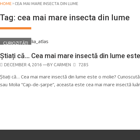
›
HOME
CEA MAI MARE INSECTA DIN LUME
Tag:
cea mai mare insecta din lume
CURIOZITĂŢI
Știați că… Cea mai mare insectă din lume este
POSTED
DECEMBER 4, 2016
—BY
CARMEN
7285
ON
Știați că… Cea mai mare insectă din lume este o molie? Cunoscut
sau Molia “Cap-de-șarpe”, aceasta este cea mai mare insectă luân