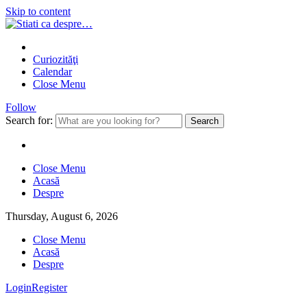
Skip to content
Curiozităţi
Calendar
Close Menu
Follow
Search for:
Close Menu
Acasă
Despre
Thursday, August 6, 2026
Close Menu
Acasă
Despre
Login
Register