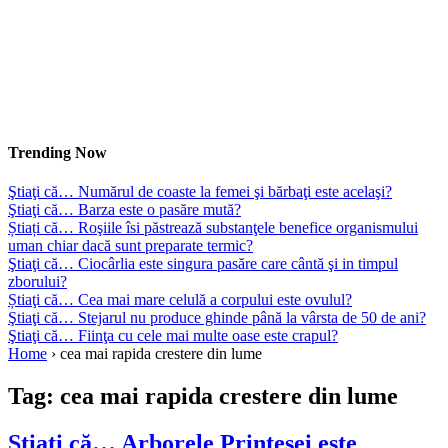
Trending Now
Ştiaţi că… Numărul de coaste la femei şi bărbaţi este acelaşi?
Ştiaţi că… Barza este o pasăre mută?
Știați că… Roşiile îsi păstrează substanţele benefice organismului
uman chiar dacă sunt preparate termic?
Ştiaţi că… Ciocârlia este singura pasăre care cântă şi in timpul
zborului?
Știaţi că… Cea mai mare celulă a corpului este ovulul?
Ştiaţi că… Stejarul nu produce ghinde până la vârsta de 50 de ani?
Ştiaţi că… Fiinţa cu cele mai multe oase este crapul?
Home
›
cea mai rapida crestere din lume
Tag:
cea mai rapida crestere din lume
Ştiaţi că… Arborele Prinţesei este