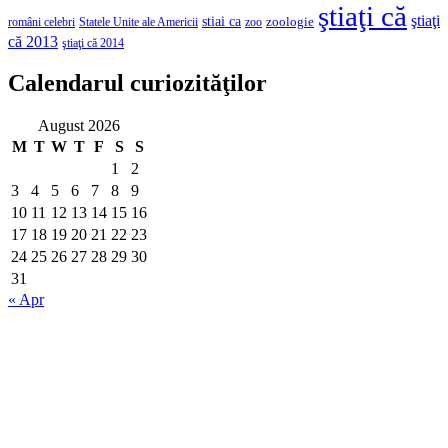
ştiaţi că
ştiaţi
stiai ca
români celebri
Statele Unite ale Americii
zoologie
zoo
că 2013
ştiaţi că 2014
Calendarul curiozităţilor
August 2026
M
T
W
T
F
S
S
1
2
3
4
5
6
7
8
9
10
11
12
13
14
15
16
17
18
19
20
21
22
23
24
25
26
27
28
29
30
31
« Apr