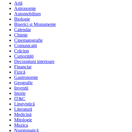
Artă
Astronomie
Automobilism
Biologie
Biserici şi Monumente
Calendar
Chimie
Cinematografie
Comunicaţii
Crăciun
Curiozităţi
Decoraţiuni interioare
Financiar
Fizică
Gastronomie
Geografie
Inventii
Istorie
IT&C
Lingvistică
Literatură
Medicină
Mitologie
Muzica
Numismatică