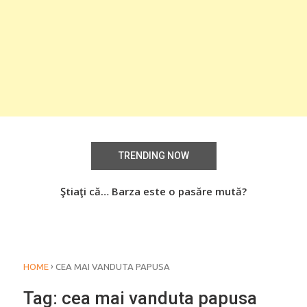
TRENDING NOW
aţi
Ştiaţi că… Barza este o pasăre mută?
Știa
o
›
HOME
CEA MAI VANDUTA PAPUSA
Tag:
cea mai vanduta papusa