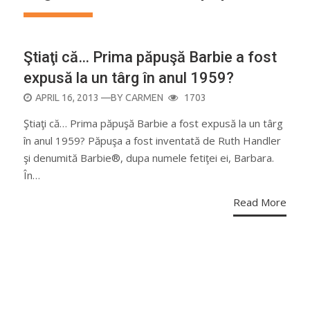
Ştiaţi că… Prima păpuşă Barbie a fost
expusă la un târg în anul 1959?
POSTED
APRIL 16, 2013
—BY
CARMEN
1703
ON
Ştiaţi că… Prima păpuşă Barbie a fost expusă la un târg
în anul 1959? Păpuşa a fost inventată de Ruth Handler
şi denumită Barbie®, dupa numele fetiţei ei, Barbara.
În…
Read More