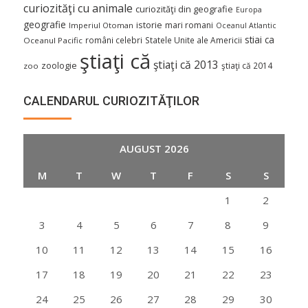
curiozităţi cu animale
curiozităţi din geografie
Europa
geografie
istorie
mari romani
Imperiul Otoman
Oceanul Atlantic
stiai ca
români celebri
Statele Unite ale Americii
Oceanul Pacific
ştiaţi că
ştiaţi că 2013
zoologie
ştiaţi că 2014
zoo
CALENDARUL CURIOZITĂŢILOR
AUGUST 2026
M
T
W
T
F
S
S
1
2
3
4
5
6
7
8
9
10
11
12
13
14
15
16
17
18
19
20
21
22
23
24
25
26
27
28
29
30