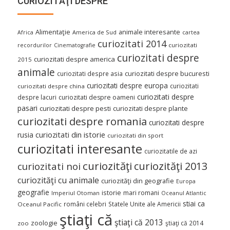
CURIOZITĂŢI DESPRE
Alimentaţie
animale interesante
America de Sud
Africa
cartea
curiozitati 2014
curiozitati
recordurilor
Cinematografie
curiozitati despre
curiozitati despre america
2015
animale
curiozitati despre asia
curiozitati despre bucuresti
curiozitati despre europa
curiozitati
curiozitati despre china
curiozitati despre
despre lacuri
curiozitati despre oameni
pasari
curiozitati despre pesti
curiozitati despre plante
curiozitati despre romania
curiozitati despre
curiozitati din istorie
rusia
curiozitati din sport
curiozitati interesante
curiozitatile de azi
curiozităţi
curiozităţi 2013
curiozitati noi
curiozităţi cu animale
curiozităţi din geografie
Europa
geografie
istorie
mari romani
Imperiul Otoman
Oceanul Atlantic
stiai ca
români celebri
Statele Unite ale Americii
Oceanul Pacific
ştiaţi că
ştiaţi că 2013
zoologie
ştiaţi că 2014
zoo