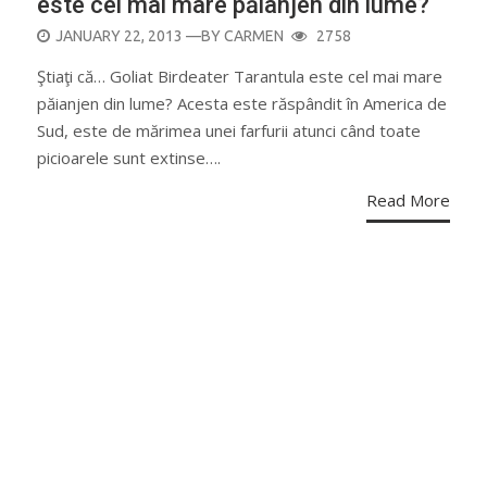
este cel mai mare păianjen din lume?
POSTED
JANUARY 22, 2013
—BY
CARMEN
2758
ON
Ştiaţi că… Goliat Birdeater Tarantula este cel mai mare
păianjen din lume? Acesta este răspândit în America de
Sud, este de mărimea unei farfurii atunci când toate
picioarele sunt extinse….
Read More