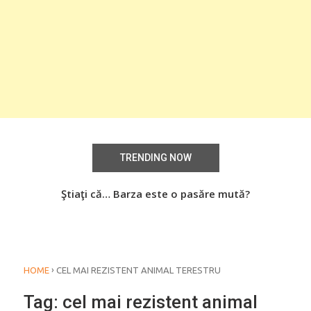
TRENDING NOW
aţi
Ştiaţi că… Barza este o pasăre mută?
Știa
o
›
HOME
CEL MAI REZISTENT ANIMAL TERESTRU
Tag:
cel mai rezistent animal