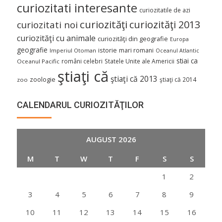
curiozitati interesante
curiozitatile de azi
curiozităţi
curiozităţi 2013
curiozitati noi
curiozităţi cu animale
curiozităţi din geografie
Europa
geografie
istorie
mari romani
Imperiul Otoman
Oceanul Atlantic
stiai ca
români celebri
Statele Unite ale Americii
Oceanul Pacific
ştiaţi că
ştiaţi că 2013
zoologie
ştiaţi că 2014
zoo
CALENDARUL CURIOZITĂŢILOR
AUGUST 2026
M
T
W
T
F
S
S
1
2
3
4
5
6
7
8
9
10
11
12
13
14
15
16