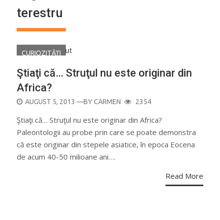
terestru
CURIOZITĂŢI
Ştiaţi că… Struţul nu este originar din
Africa?
POSTED
AUGUST 5, 2013
—BY
CARMEN
2354
ON
Ştiaţi că… Struţul nu este originar din Africa?
Paleontologii au probe prin care se poate demonstra
că este originar din stepele asiatice, în epoca Eocena
de acum 40-50 milioane ani….
Read More