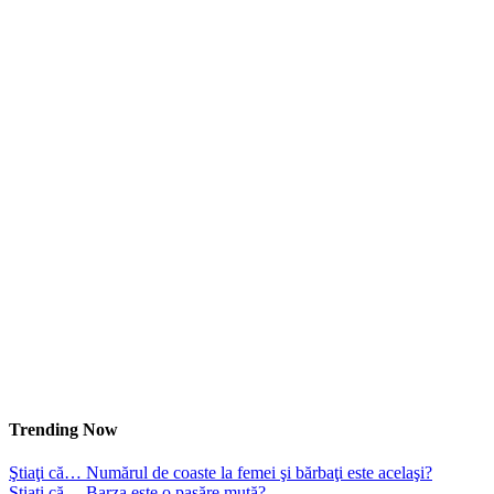
Trending Now
Ştiaţi că… Numărul de coaste la femei şi bărbaţi este acelaşi?
Ştiaţi că… Barza este o pasăre mută?