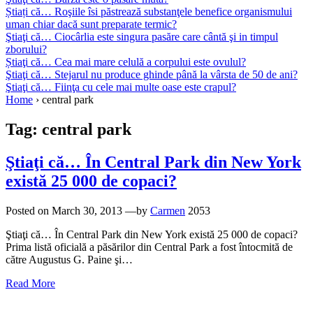
Știați că… Roşiile îsi păstrează substanţele benefice organismului
uman chiar dacă sunt preparate termic?
Ştiaţi că… Ciocârlia este singura pasăre care cântă şi in timpul
zborului?
Știaţi că… Cea mai mare celulă a corpului este ovulul?
Ştiaţi că… Stejarul nu produce ghinde până la vârsta de 50 de ani?
Ştiaţi că… Fiinţa cu cele mai multe oase este crapul?
Home
›
central park
Tag:
central park
Ştiaţi că… În Central Park din New York
există 25 000 de copaci?
Posted on
March 30, 2013
—by
Carmen
2053
Ştiaţi că… În Central Park din New York există 25 000 de copaci?
Prima listă oficială a păsărilor din Central Park a fost întocmită de
către Augustus G. Paine şi…
Read More