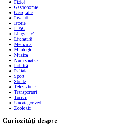
Fizică
Gastronomie
Geografie
Inventii
Istorie
IT&C
Lingvistică
Literatură
Medicină
Mitologie
Muzica
Numismatică
Politică
Religie
Sport
Stiinte
Televiziune
Transporturi
Turism
Uncategorized
Zoologie
Curiozităţi despre