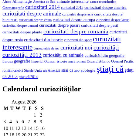
Alimentaţie
animale interesante
America de Sud
Africa
cartea recordurilor
curiozitati 2014
curiozitati despre america
curiozitati 2015
Cinematografie
curiozitati despre animale
curiozitati despre asia
curiozitati despre
curiozitati despre europa
bucuresti
curiozitati despre lacuri
curiozitati despre china
curiozitati despre pasari
curiozitati despre pesti
curiozitati despre oameni
curiozitati despre romania
curiozitati
curiozitati despre plante
curiozitati
curiozitati din istorie
despre rusia
curiozitati din sport
interesante
curiozităţi
curiozitati noi
curiozitatile de azi
curiozităţi 2013
curiozităţi cu animale
curiozităţi din geografie
geografie
istorie
mari romani
Imperiul Otoman
Oceanul Pacific
Europa
Oceanul Atlantic
ştiaţi că
ştiaţi
stiai ca
români celebri
Statele Unite ale Americii
zoologie
zoo
că 2013
ştiaţi că 2014
Calendarul curiozităţilor
August 2026
M
T
W
T
F
S
S
1
2
3
4
5
6
7
8
9
10
11
12
13
14
15
16
17
18
19
20
21
22
23