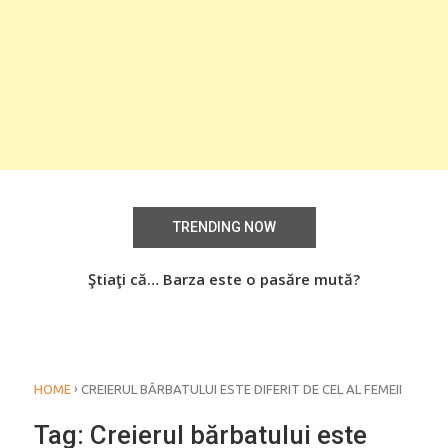
TRENDING NOW
aţi
Ştiaţi că… Barza este o pasăre mută?
Știa
o
›
HOME
CREIERUL BĂRBATULUI ESTE DIFERIT DE CEL AL FEMEII
Tag:
Creierul bărbatului este