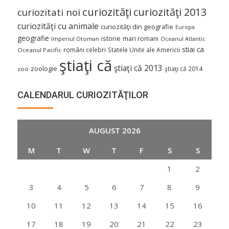
curiozităţi
curiozităţi 2013
curiozitati noi
curiozităţi cu animale
curiozităţi din geografie
Europa
geografie
istorie
mari romani
Imperiul Otoman
Oceanul Atlantic
stiai ca
români celebri
Statele Unite ale Americii
Oceanul Pacific
ştiaţi că
ştiaţi că 2013
zoologie
ştiaţi că 2014
zoo
CALENDARUL CURIOZITĂŢILOR
AUGUST 2026
M
T
W
T
F
S
S
1
2
3
4
5
6
7
8
9
10
11
12
13
14
15
16
17
18
19
20
21
22
23