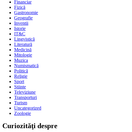
Financiar
Fizică
Gastronomie
Geografie
Inventii
Istorie
IT&C
Lingvistică
Literatură
Medicină
Mitologie
Muzica
Numismatică
Politică
Religie
Sport
Stiinte
Televiziune
Transporturi
Turism
Uncategorized
Zoologie
Curiozităţi despre