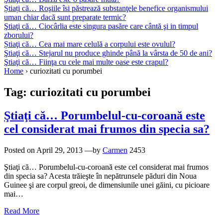
Știați că… Roşiile îsi păstrează substanţele benefice organismului
uman chiar dacă sunt preparate termic?
Ştiaţi că… Ciocârlia este singura pasăre care cântă şi in timpul
zborului?
Știaţi că… Cea mai mare celulă a corpului este ovulul?
Ştiaţi că… Stejarul nu produce ghinde până la vârsta de 50 de ani?
Ştiaţi că… Fiinţa cu cele mai multe oase este crapul?
Home
›
curiozitati cu porumbei
Tag:
curiozitati cu porumbei
Ştiaţi că… Porumbelul-cu-coroană este
cel considerat mai frumos din specia sa?
Posted on
April 29, 2013
—by
Carmen
2453
Ştiaţi că… Porumbelul-cu-coroană este cel considerat mai frumos
din specia sa? Acesta trăieşte în nepătrunsele păduri din Noua
Guinee şi are corpul greoi, de dimensiunile unei găini, cu picioare
mai…
Read More