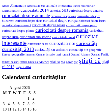
Alimentaţie
animale interesante
America de Sud
Africa
cartea recordurilor
curiozitati 2014
curiozitati despre america
curiozitati 2015
Cinematografie
curiozitati despre animale
curiozitati despre asia
curiozitati despre
curiozitati despre europa
bucuresti
curiozitati despre lacuri
curiozitati despre china
curiozitati despre pasari
curiozitati despre pesti
curiozitati despre oameni
curiozitati despre romania
curiozitati
curiozitati despre plante
curiozitati
curiozitati din istorie
despre rusia
curiozitati din sport
interesante
curiozităţi
curiozitati noi
curiozitatile de azi
curiozităţi 2013
curiozităţi cu animale
curiozităţi din geografie
geografie
istorie
mari romani
Imperiul Otoman
Oceanul Pacific
Europa
Oceanul Atlantic
ştiaţi că
ştiaţi
stiai ca
români celebri
Statele Unite ale Americii
zoologie
zoo
că 2013
ştiaţi că 2014
Calendarul curiozităţilor
August 2026
M
T
W
T
F
S
S
1
2
3
4
5
6
7
8
9
10
11
12
13
14
15
16