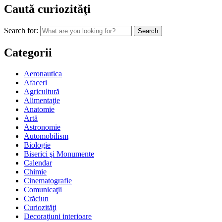
Caută curiozităţi
Search for:
Categorii
Aeronautica
Afaceri
Agricultură
Alimentaţie
Anatomie
Artă
Astronomie
Automobilism
Biologie
Biserici şi Monumente
Calendar
Chimie
Cinematografie
Comunicaţii
Crăciun
Curiozităţi
Decoraţiuni interioare