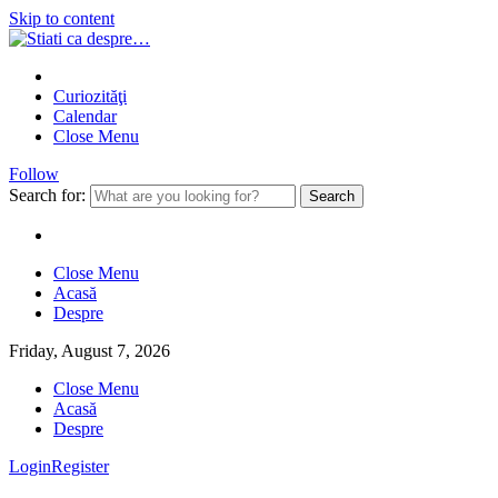
Skip to content
Curiozităţi
Calendar
Close Menu
Follow
Search for:
Close Menu
Acasă
Despre
Friday, August 7, 2026
Close Menu
Acasă
Despre
Login
Register