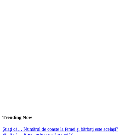
Trending Now
Ştiaţi că… Numărul de coaste la femei şi bărbaţi este acelaşi?
Ştiaţi că… Barza este o pasăre mută?