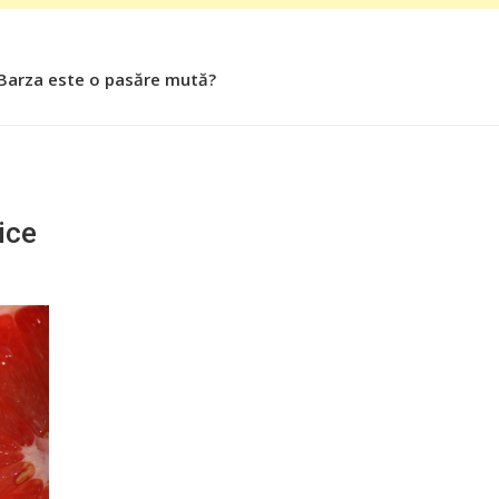
 Barza este o pasăre mută?
 Roşiile îsi păstrează substanţele benefice organismului uman
ice