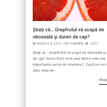
Ştiaţi că… Grepfrutul vă scapă de
oboseală şi dureri de cap?
POSTED
AUGUST 9, 2013
—BY
CARMEN
2513
ON
Ştiaţi că… Grepfrutul vă scapă de oboseală şi 
de cap? Acest fruct este unul dintre cele mai
importante surse de vitamina C. Dacă se vor
zilnic timp de…
Rea