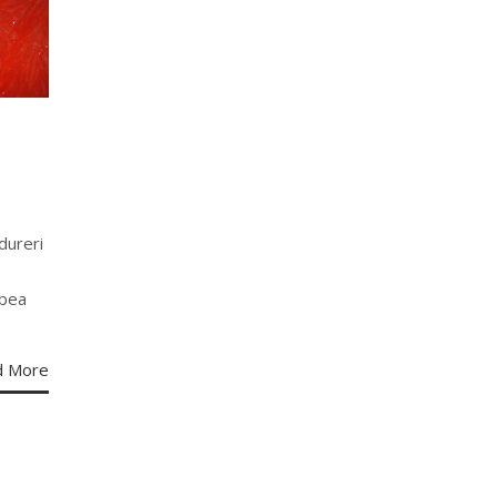
dureri
 bea
d More