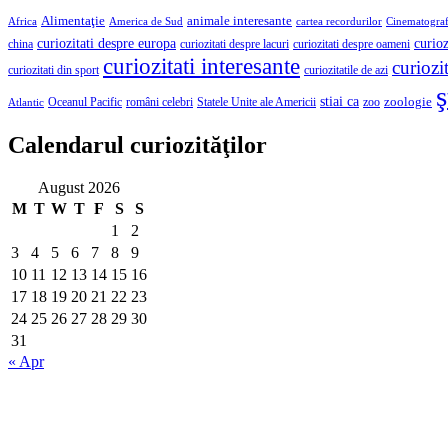
Alimentaţie
animale interesante
America de Sud
Africa
cartea recordurilor
Cinematograf
curioz
curiozitati despre europa
curiozitati despre lacuri
curiozitati despre oameni
china
curiozitati interesante
curiozit
curiozitatile de azi
curiozitati din sport
ş
stiai ca
români celebri
Statele Unite ale Americii
zoologie
Oceanul Pacific
zoo
Atlantic
Calendarul curiozităţilor
August 2026
M
T
W
T
F
S
S
1
2
3
4
5
6
7
8
9
10
11
12
13
14
15
16
17
18
19
20
21
22
23
24
25
26
27
28
29
30
31
« Apr