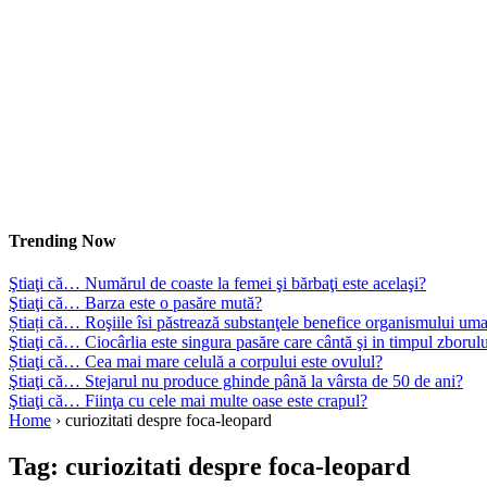
Trending Now
Ştiaţi că… Numărul de coaste la femei şi bărbaţi este acelaşi?
Ştiaţi că… Barza este o pasăre mută?
Știați că… Roşiile îsi păstrează substanţele benefice organismului uma
Ştiaţi că… Ciocârlia este singura pasăre care cântă şi in timpul zborul
Știaţi că… Cea mai mare celulă a corpului este ovulul?
Ştiaţi că… Stejarul nu produce ghinde până la vârsta de 50 de ani?
Ştiaţi că… Fiinţa cu cele mai multe oase este crapul?
Home
›
curiozitati despre foca-leopard
Tag:
curiozitati despre foca-leopard