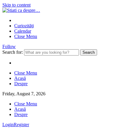
Skip to content
Curiozităţi
Calendar
Close Menu
Follow
Search for:
Close Menu
Acasă
Despre
Friday, August 7, 2026
Close Menu
Acasă
Despre
Login
Register