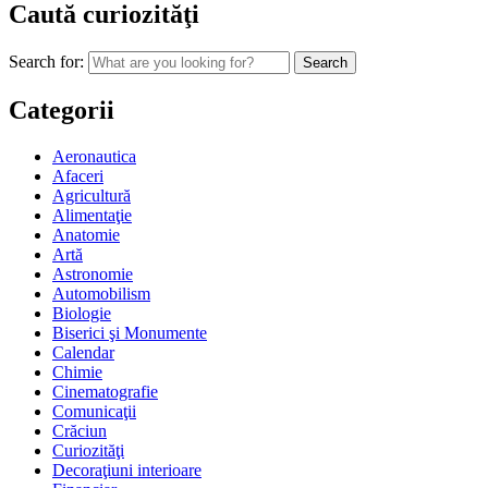
Caută curiozităţi
Search for:
Categorii
Aeronautica
Afaceri
Agricultură
Alimentaţie
Anatomie
Artă
Astronomie
Automobilism
Biologie
Biserici şi Monumente
Calendar
Chimie
Cinematografie
Comunicaţii
Crăciun
Curiozităţi
Decoraţiuni interioare