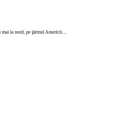
şi mai la nord, pe ţărmul Americii…