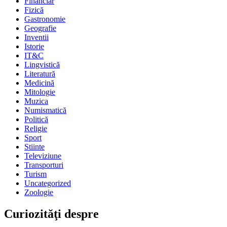
Financiar
Fizică
Gastronomie
Geografie
Inventii
Istorie
IT&C
Lingvistică
Literatură
Medicină
Mitologie
Muzica
Numismatică
Politică
Religie
Sport
Stiinte
Televiziune
Transporturi
Turism
Uncategorized
Zoologie
Curiozităţi despre