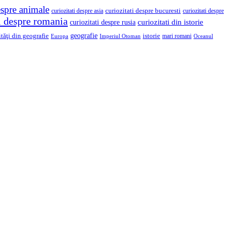
espre animale
curiozitati despre asia
curiozitati despre bucuresti
curiozitati despre
ti despre romania
curiozitati din istorie
curiozitati despre rusia
geografie
ităţi din geografie
istorie
mari romani
Imperiul Otoman
Europa
Oceanul