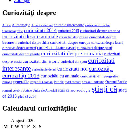
Zoologie
Curiozităţi despre
Alimentaţie
animale interesante
America de Sud
Africa
cartea recordurilor
curiozitati 2014
curiozitati despre america
curiozitati 2015
Cinematografie
curiozitati despre animale
curiozitati despre asia
curiozitati despre
curiozitati despre europa
bucuresti
curiozitati despre lacuri
curiozitati despre china
curiozitati despre pasari
curiozitati despre pesti
curiozitati despre oameni
curiozitati despre romania
curiozitati
curiozitati despre plante
curiozitati
curiozitati din istorie
despre rusia
curiozitati din sport
interesante
curiozităţi
curiozitati noi
curiozitatile de azi
curiozităţi 2013
curiozităţi cu animale
curiozităţi din geografie
geografie
istorie
mari romani
Imperiul Otoman
Oceanul Pacific
Europa
Oceanul Atlantic
ştiaţi că
ştiaţi
stiai ca
români celebri
Statele Unite ale Americii
zoologie
zoo
că 2013
ştiaţi că 2014
Calendarul curiozităţilor
August 2026
M
T
W
T
F
S
S