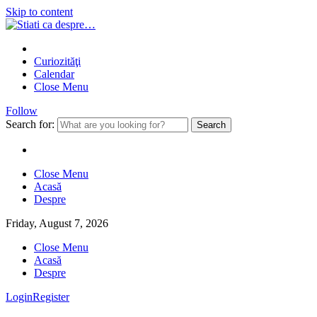
Skip to content
Curiozităţi
Calendar
Close Menu
Follow
Search for:
Close Menu
Acasă
Despre
Friday, August 7, 2026
Close Menu
Acasă
Despre
Login
Register