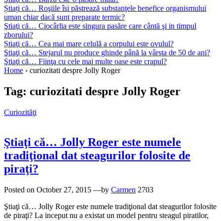
Știați că… Roşiile îsi păstrează substanţele benefice organismului
uman chiar dacă sunt preparate termic?
Ştiaţi că… Ciocârlia este singura pasăre care cântă şi in timpul
zborului?
Știaţi că… Cea mai mare celulă a corpului este ovulul?
Ştiaţi că… Stejarul nu produce ghinde până la vârsta de 50 de ani?
Ştiaţi că… Fiinţa cu cele mai multe oase este crapul?
Home
›
curiozitati despre Jolly Roger
Tag:
curiozitati despre Jolly Roger
Curiozităţi
Ştiaţi că… Jolly Roger este numele
tradiţional dat steagurilor folosite de
piraţi?
Posted on
October 27, 2015
—by
Carmen
2703
Ştiaţi că… Jolly Roger este numele tradiţional dat steagurilor folosite
de piraţi? La inceput nu a existat un model pentru steagul piratilor,