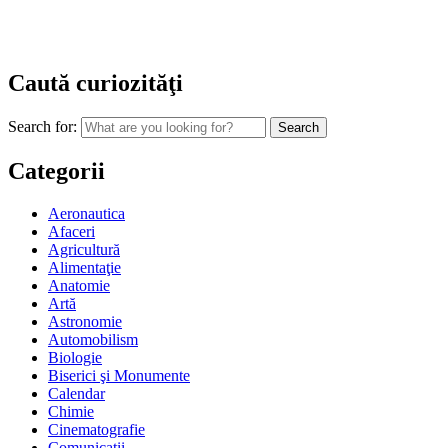
Caută curiozităţi
Search for:
Categorii
Aeronautica
Afaceri
Agricultură
Alimentaţie
Anatomie
Artă
Astronomie
Automobilism
Biologie
Biserici şi Monumente
Calendar
Chimie
Cinematografie
Comunicaţii