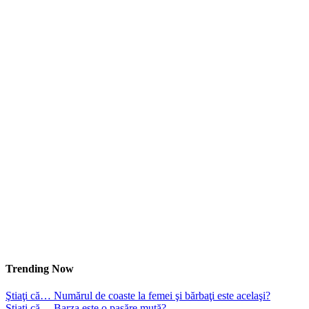
Trending Now
Ştiaţi că… Numărul de coaste la femei şi bărbaţi este acelaşi?
Ştiaţi că… Barza este o pasăre mută?