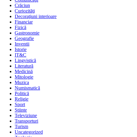
Crăciun
Curiozităţi
Decoraţiuni interioare
Financiar
Fizică
Gastronomie
Geografie
Inventii
Istorie
IT&C
Lingvistică
Literatură
Medicină
Mitologie
Muzica
Numismatică
Politică
Religie
Sport
Stiinte
Televiziune
Transporturi
Turism
Uncategorized