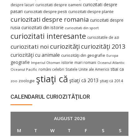
curiozitati despre
despre lacuri
curiozitati despre oameni
pasari
curiozitati despre pesti
curiozitati despre plante
curiozitati despre romania
curiozitati despre
curiozitati din istorie
rusia
curiozitati din sport
curiozitati interesante
curiozitatile de azi
curiozităţi
curiozităţi 2013
curiozitati noi
curiozităţi cu animale
curiozităţi din geografie
Europa
geografie
istorie
mari romani
Imperiul Otoman
Oceanul Atlantic
stiai ca
români celebri
Statele Unite ale Americii
Oceanul Pacific
ştiaţi că
ştiaţi că 2013
zoologie
ştiaţi că 2014
zoo
CALENDARUL CURIOZITĂŢILOR
AUGUST 2026
M
T
W
T
F
S
S