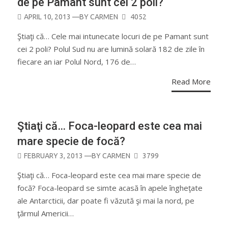
de pe Pamant sunt cei 2 poli?
POSTED
APRIL 10, 2013
—BY
CARMEN
4052
ON
Ştiaţi că… Cele mai intunecate locuri de pe Pamant sunt
cei 2 poli? Polul Sud nu are lumină solară 182 de zile în
fiecare an iar Polul Nord, 176 de…
Read More
Ştiaţi că… Foca-leopard este cea mai
mare specie de focă?
POSTED
FEBRUARY 3, 2013
—BY
CARMEN
3799
ON
Ştiaţi că… Foca-leopard este cea mai mare specie de
focă? Foca-leopard se simte acasă în apele îngheţate
ale Antarcticii, dar poate fi văzută şi mai la nord, pe
ţărmul Americii…