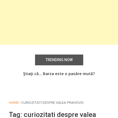
TRENDING NOW
aţi
Ştiaţi că… Barza este o pasăre mută?
Știa
o
›
HOME
CURIOZITATI DESPRE VALEA PRAHOVEI
Tag:
curiozitati despre valea