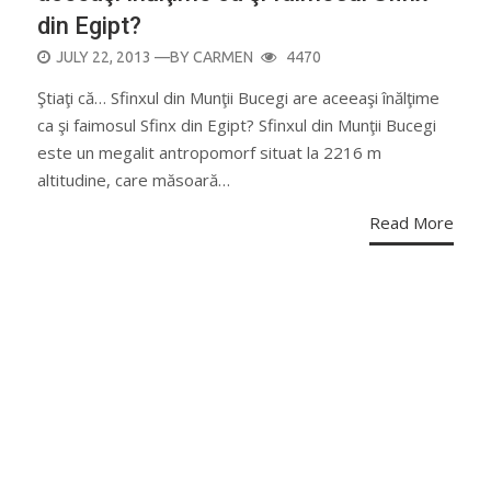
din Egipt?
POSTED
JULY 22, 2013
—BY
CARMEN
4470
ON
Ştiaţi că… Sfinxul din Munţii Bucegi are aceeaşi înălţime
ca şi faimosul Sfinx din Egipt? Sfinxul din Munţii Bucegi
este un megalit antropomorf situat la 2216 m
altitudine, care măsoară…
Read More