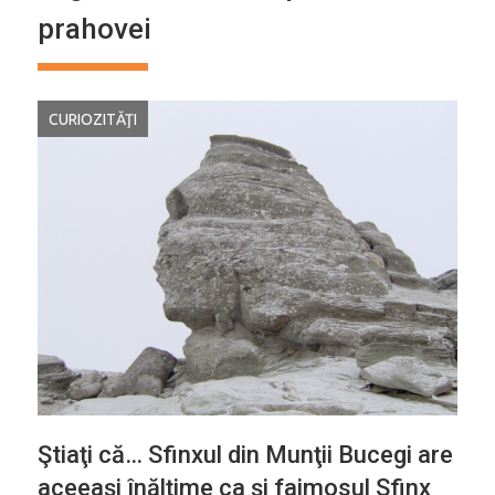
prahovei
CURIOZITĂŢI
Ştiaţi că… Sfinxul din Munţii Bucegi are
aceeaşi înălţime ca şi faimosul Sfinx