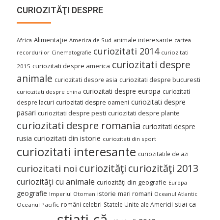
CURIOZITĂŢI DESPRE
Alimentaţie
animale interesante
America de Sud
Africa
cartea
curiozitati 2014
curiozitati
recordurilor
Cinematografie
curiozitati despre
curiozitati despre america
2015
animale
curiozitati despre asia
curiozitati despre bucuresti
curiozitati despre europa
curiozitati
curiozitati despre china
curiozitati despre
despre lacuri
curiozitati despre oameni
pasari
curiozitati despre pesti
curiozitati despre plante
curiozitati despre romania
curiozitati despre
curiozitati din istorie
rusia
curiozitati din sport
curiozitati interesante
curiozitatile de azi
curiozităţi
curiozităţi 2013
curiozitati noi
curiozităţi cu animale
curiozităţi din geografie
Europa
geografie
istorie
mari romani
Imperiul Otoman
Oceanul Atlantic
stiai ca
români celebri
Statele Unite ale Americii
Oceanul Pacific
ştiaţi că