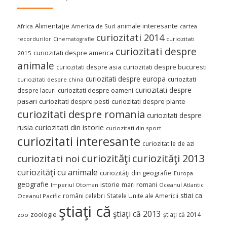
Alimentaţie
animale interesante
America de Sud
Africa
cartea
curiozitati 2014
curiozitati
recordurilor
Cinematografie
curiozitati despre
curiozitati despre america
2015
animale
curiozitati despre asia
curiozitati despre bucuresti
curiozitati despre europa
curiozitati
curiozitati despre china
curiozitati despre
despre lacuri
curiozitati despre oameni
pasari
curiozitati despre pesti
curiozitati despre plante
curiozitati despre romania
curiozitati despre
curiozitati din istorie
rusia
curiozitati din sport
curiozitati interesante
curiozitatile de azi
curiozităţi
curiozităţi 2013
curiozitati noi
curiozităţi cu animale
curiozităţi din geografie
Europa
geografie
istorie
mari romani
Imperiul Otoman
Oceanul Atlantic
stiai ca
români celebri
Statele Unite ale Americii
Oceanul Pacific
ştiaţi că
ştiaţi că 2013
zoologie
ştiaţi că 2014
zoo