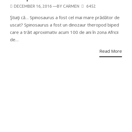
POSTED
DECEMBER 16, 2016
—BY
CARMEN
6452
ON
Ştiaţi că… Spinosaurus a fost cel mai mare prădător de
uscat? Spinosaurus a fost un dinozaur theropod biped
care a trăit aproximativ acum 100 de ani în zona Africii
de…
Read More