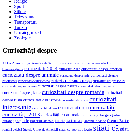
Religie
Sport
Stiinte
Televiziune
Transporturi
Turism
Uncategorized
Zoologie
Curiozităţi despre
Alimentaţie
animale interesante
America de Sud
Africa
cartea recordurilor
curiozitati 2014
curiozitati despre america
curiozitati 2015
Cinematografie
curiozitati despre animale
curiozitati despre asia
curiozitati despre
curiozitati despre europa
bucuresti
curiozitati despre lacuri
curiozitati despre china
curiozitati despre pasari
curiozitati despre pesti
curiozitati despre oameni
curiozitati despre romania
curiozitati
curiozitati despre plante
curiozitati
curiozitati din istorie
despre rusia
curiozitati din sport
interesante
curiozităţi
curiozitati noi
curiozitatile de azi
curiozităţi 2013
curiozităţi cu animale
curiozităţi din geografie
geografie
istorie
mari romani
Imperiul Otoman
Oceanul Pacific
Europa
Oceanul Atlantic
ştiaţi că
ştiaţi
stiai ca
români celebri
Statele Unite ale Americii
zoologie
zoo