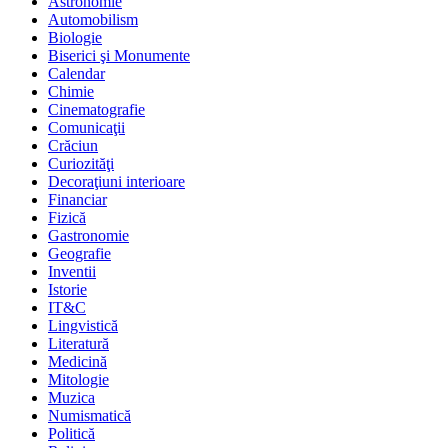
Astronomie
Automobilism
Biologie
Biserici şi Monumente
Calendar
Chimie
Cinematografie
Comunicaţii
Crăciun
Curiozităţi
Decoraţiuni interioare
Financiar
Fizică
Gastronomie
Geografie
Inventii
Istorie
IT&C
Lingvistică
Literatură
Medicină
Mitologie
Muzica
Numismatică
Politică