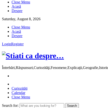
Close Menu
Acasă
Despre
Saturday, August 8, 2026
Close Menu
Acasă
Despre
Login
Register
Întrebări,Răspunsuri,Curiozităţi,Fenomene,Explicaţii,Geografie,Istor
Curiozităţi
Calendar
Close Menu
Search for: