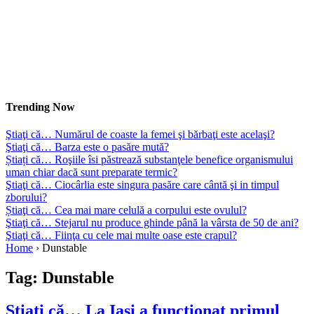
Trending Now
Ştiaţi că… Numărul de coaste la femei şi bărbaţi este acelaşi?
Ştiaţi că… Barza este o pasăre mută?
Știați că… Roşiile îsi păstrează substanţele benefice organismului
uman chiar dacă sunt preparate termic?
Ştiaţi că… Ciocârlia este singura pasăre care cântă şi in timpul
zborului?
Știaţi că… Cea mai mare celulă a corpului este ovulul?
Ştiaţi că… Stejarul nu produce ghinde până la vârsta de 50 de ani?
Ştiaţi că… Fiinţa cu cele mai multe oase este crapul?
Home
›
Dunstable
Tag:
Dunstable
Ştiaţi că… La Iaşi a funcţionat primul