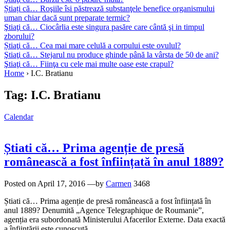
Știați că… Roşiile îsi păstrează substanţele benefice organismului
uman chiar dacă sunt preparate termic?
Ştiaţi că… Ciocârlia este singura pasăre care cântă şi in timpul
zborului?
Știaţi că… Cea mai mare celulă a corpului este ovulul?
Ştiaţi că… Stejarul nu produce ghinde până la vârsta de 50 de ani?
Ştiaţi că… Fiinţa cu cele mai multe oase este crapul?
Home
›
I.C. Bratianu
Tag:
I.C. Bratianu
Calendar
Știati că… Prima agenție de presă
românească a fost înființată în anul 1889?
Posted on
April 17, 2016
—by
Carmen
3468
Știati că… Prima agenție de presă românească a fost înființată în
anul 1889? Denumită „Agence Telegraphique de Roumanie”,
agenția era subordonată Ministerului Afacerilor Externe. Data exactă
a înființării este cunoscută…