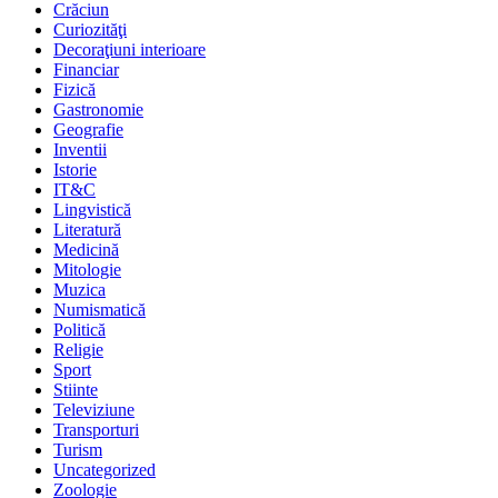
Crăciun
Curiozităţi
Decoraţiuni interioare
Financiar
Fizică
Gastronomie
Geografie
Inventii
Istorie
IT&C
Lingvistică
Literatură
Medicină
Mitologie
Muzica
Numismatică
Politică
Religie
Sport
Stiinte
Televiziune
Transporturi
Turism
Uncategorized
Zoologie