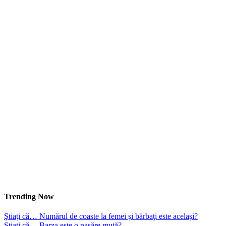
Trending Now
Ştiaţi că… Numărul de coaste la femei şi bărbaţi este acelaşi?
Ştiaţi că… Barza este o pasăre mută?