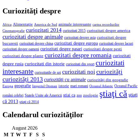
Curiozităţi despre
Alimentaţie
animale interesante
America de Sud
Africa
cartea recordurilor
curiozitati 2014
curiozitati despre america
curiozitati 2015
Cinematografie
curiozitati despre animale
curiozitati despre asia
curiozitati despre
curiozitati despre europa
bucuresti
curiozitati despre lacuri
curiozitati despre china
curiozitati despre pasari
curiozitati despre pesti
curiozitati despre oameni
curiozitati despre romania
curiozitati
curiozitati despre plante
curiozitati
curiozitati din istorie
despre rusia
curiozitati din sport
interesante
curiozităţi
curiozitati noi
curiozitatile de azi
curiozităţi 2013
curiozităţi cu animale
curiozităţi din geografie
geografie
istorie
mari romani
Imperiul Otoman
Oceanul Pacific
Europa
Oceanul Atlantic
ştiaţi că
ştiaţi
stiai ca
români celebri
Statele Unite ale Americii
zoologie
zoo
că 2013
ştiaţi că 2014
Calendarul curiozităţilor
August 2026
M
T
W
T
F
S
S