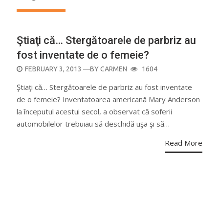
Ştiaţi că… Stergătoarele de parbriz au
fost inventate de o femeie?
POSTED
FEBRUARY 3, 2013
—BY
CARMEN
1604
ON
Ştiaţi că… Stergătoarele de parbriz au fost inventate
de o femeie? Inventatoarea americană Mary Anderson
la începutul acestui secol, a observat că soferii
automobilelor trebuiau să deschidă uşa şi să…
Read More