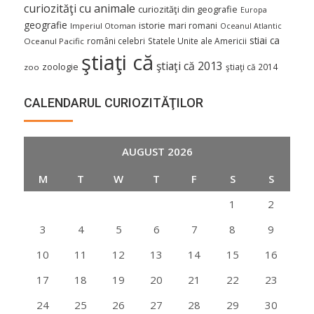
curiozităţi cu animale
curiozităţi din geografie
Europa
geografie
istorie
mari romani
Imperiul Otoman
Oceanul Atlantic
stiai ca
români celebri
Statele Unite ale Americii
Oceanul Pacific
ştiaţi că
ştiaţi că 2013
zoologie
ştiaţi că 2014
zoo
CALENDARUL CURIOZITĂŢILOR
AUGUST 2026
M
T
W
T
F
S
S
1
2
3
4
5
6
7
8
9
10
11
12
13
14
15
16
17
18
19
20
21
22
23
24
25
26
27
28
29
30