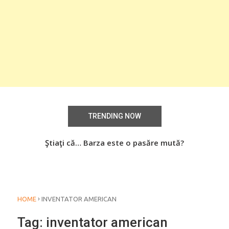
TRENDING NOW
aţi
Ştiaţi că… Barza este o pasăre mută?
Știa
o
›
HOME
INVENTATOR AMERICAN
Tag:
inventator american