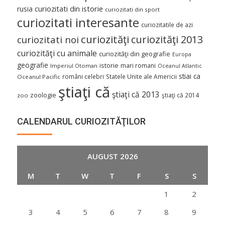
curiozitati din istorie
rusia
curiozitati din sport
curiozitati interesante
curiozitatile de azi
curiozităţi
curiozităţi 2013
curiozitati noi
curiozităţi cu animale
curiozităţi din geografie
Europa
geografie
istorie
mari romani
Imperiul Otoman
Oceanul Atlantic
stiai ca
români celebri
Statele Unite ale Americii
Oceanul Pacific
ştiaţi că
ştiaţi că 2013
zoologie
ştiaţi că 2014
zoo
CALENDARUL CURIOZITĂŢILOR
AUGUST 2026
M
T
W
T
F
S
S
1
2
3
4
5
6
7
8
9