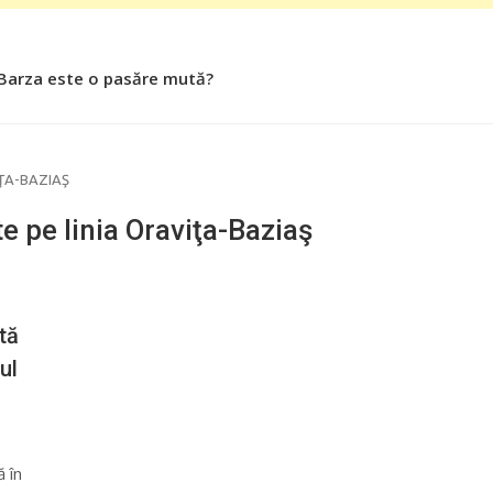
 Barza este o pasăre mută?
IŢA-BAZIAŞ
e pe linia Oraviţa-Baziaş
tă
ul
ă în