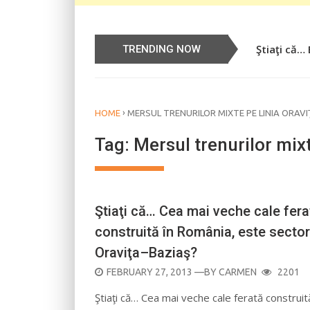
Ştiaţi că…
TRENDING NOW
›
HOME
MERSUL TRENURILOR MIXTE PE LINIA ORAV
Tag:
Mersul trenurilor mixt
Ştiaţi că… Cea mai veche cale fera
construită în România, este sector
Oraviţa–Baziaş?
POSTED
FEBRUARY 27, 2013
—BY
CARMEN
2201
ON
Ştiaţi că… Cea mai veche cale ferată construit