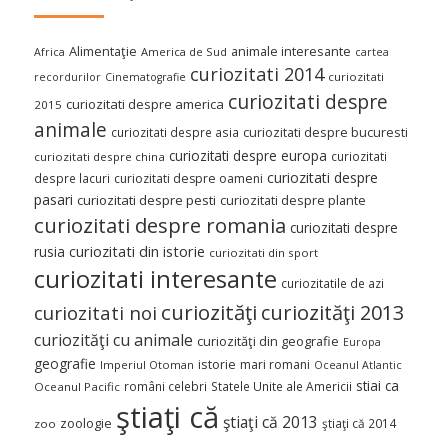
Alimentaţie
animale interesante
America de Sud
Africa
cartea
curiozitati 2014
curiozitati
recordurilor
Cinematografie
curiozitati despre
curiozitati despre america
2015
animale
curiozitati despre asia
curiozitati despre bucuresti
curiozitati despre europa
curiozitati
curiozitati despre china
curiozitati despre
despre lacuri
curiozitati despre oameni
pasari
curiozitati despre pesti
curiozitati despre plante
curiozitati despre romania
curiozitati despre
curiozitati din istorie
rusia
curiozitati din sport
curiozitati interesante
curiozitatile de azi
curiozităţi
curiozităţi 2013
curiozitati noi
curiozităţi cu animale
curiozităţi din geografie
Europa
geografie
istorie
mari romani
Imperiul Otoman
Oceanul Atlantic
stiai ca
români celebri
Statele Unite ale Americii
Oceanul Pacific
ştiaţi că
ştiaţi că 2013
zoologie
ştiaţi că 2014
zoo