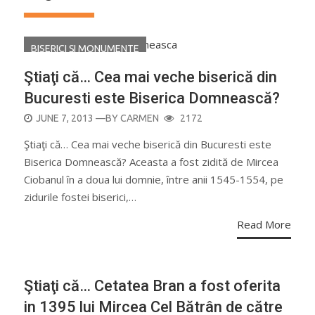
BISERICI ŞI MONUMENTE
Ştiaţi că… Cea mai veche biserică din
Bucuresti este Biserica Domnească?
POSTED
JUNE 7, 2013
—BY
CARMEN
2172
ON
Ştiaţi că… Cea mai veche biserică din Bucuresti este
Biserica Domnească? Aceasta a fost zidită de Mircea
Ciobanul în a doua lui domnie, între anii 1545-1554, pe
zidurile fostei biserici,…
Read More
Ştiaţi că… Cetatea Bran a fost oferita
in 1395 lui Mircea Cel Bătrân de către