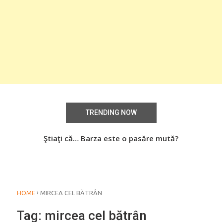
TRENDING NOW
aţi
Ştiaţi că… Barza este o pasăre mută?
Știa
o
›
HOME
MIRCEA CEL BĂTRÂN
Tag:
mircea cel bătrân