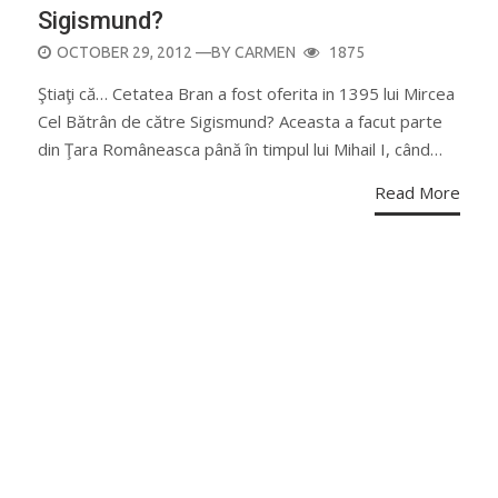
Sigismund?
POSTED
OCTOBER 29, 2012
—BY
CARMEN
1875
ON
Ştiaţi că… Cetatea Bran a fost oferita in 1395 lui Mircea
Cel Bătrân de către Sigismund? Aceasta a facut parte
din Ţara Româneasca până în timpul lui Mihail I, când…
Read More