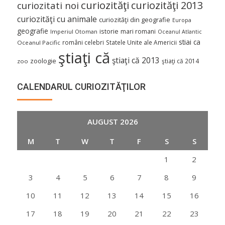
curiozităţi
curiozităţi 2013
curiozitati noi
curiozităţi cu animale
curiozităţi din geografie
Europa
geografie
istorie
mari romani
Imperiul Otoman
Oceanul Atlantic
stiai ca
români celebri
Statele Unite ale Americii
Oceanul Pacific
ştiaţi că
ştiaţi că 2013
zoologie
ştiaţi că 2014
zoo
CALENDARUL CURIOZITĂŢILOR
AUGUST 2026
M
T
W
T
F
S
S
1
2
3
4
5
6
7
8
9
10
11
12
13
14
15
16
17
18
19
20
21
22
23