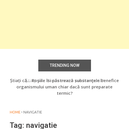
TRENDING NOW
Știați că… Roşiile îsi păstrează substanţele benefice
Ştiaţi că… Barza este o pasăre mută?
Şti
organismului uman chiar dacă sunt preparate
termic?
›
HOME
NAVIGATIE
Tag:
navigatie