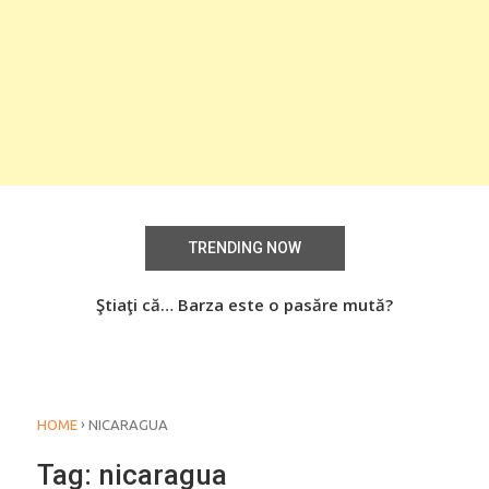
TRENDING NOW
aţi
Ştiaţi că… Barza este o pasăre mută?
Știa
o
›
HOME
NICARAGUA
Tag:
nicaragua