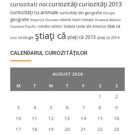
curiozităţi
curiozităţi 2013
curiozitati noi
curiozităţi cu animale
curiozităţi din geografie
Europa
geografie
istorie
mari romani
Imperiul Otoman
Oceanul Atlantic
stiai ca
români celebri
Statele Unite ale Americii
Oceanul Pacific
ştiaţi că
ştiaţi că 2013
zoologie
ştiaţi că 2014
zoo
CALENDARUL CURIOZITĂŢILOR
AUGUST 2026
M
T
W
T
F
S
S
1
2
3
4
5
6
7
8
9
10
11
12
13
14
15
16
17
18
19
20
21
22
23