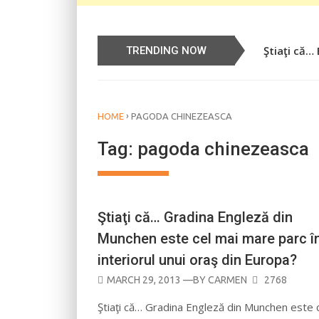
Ştiaţi că…
Știați că…
TRENDING NOW
›
HOME
PAGODA CHINEZEASCA
Tag:
pagoda chinezeasca
Ştiaţi că… Gradina Engleză din
Munchen este cel mai mare parc î
interiorul unui oraş din Europa?
POSTED
MARCH 29, 2013
—BY
CARMEN
2768
ON
Ştiaţi că… Gradina Engleză din Munchen este 