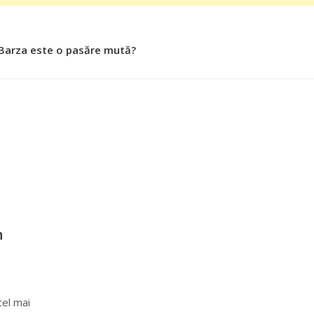
 Barza este o pasăre mută?
 Roşiile îsi păstrează substanţele benefice organismului uman
n
cel mai