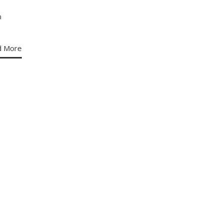
a
d More