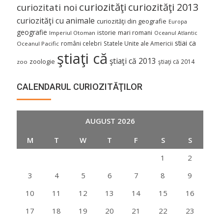
curiozităţi
curiozităţi 2013
curiozitati noi
curiozităţi cu animale
curiozităţi din geografie
Europa
geografie
istorie
mari romani
Imperiul Otoman
Oceanul Atlantic
stiai ca
români celebri
Statele Unite ale Americii
Oceanul Pacific
ştiaţi că
ştiaţi că 2013
zoologie
ştiaţi că 2014
zoo
CALENDARUL CURIOZITĂŢILOR
AUGUST 2026
M
T
W
T
F
S
S
1
2
3
4
5
6
7
8
9
10
11
12
13
14
15
16
17
18
19
20
21
22
23