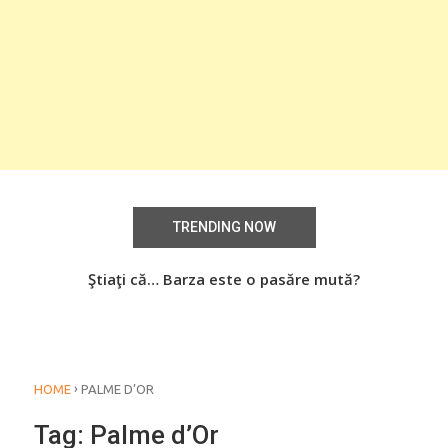
TRENDING NOW
aţi
Ştiaţi că… Barza este o pasăre mută?
Știa
o
›
HOME
PALME D’OR
Tag:
Palme d’Or