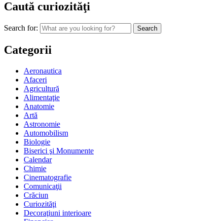
Caută curiozităţi
Search for:
Categorii
Aeronautica
Afaceri
Agricultură
Alimentaţie
Anatomie
Artă
Astronomie
Automobilism
Biologie
Biserici şi Monumente
Calendar
Chimie
Cinematografie
Comunicaţii
Crăciun
Curiozităţi
Decoraţiuni interioare