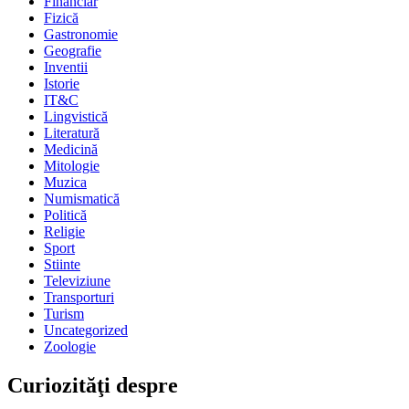
Financiar
Fizică
Gastronomie
Geografie
Inventii
Istorie
IT&C
Lingvistică
Literatură
Medicină
Mitologie
Muzica
Numismatică
Politică
Religie
Sport
Stiinte
Televiziune
Transporturi
Turism
Uncategorized
Zoologie
Curiozităţi despre