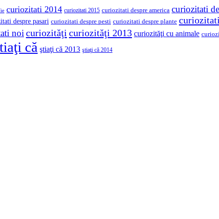
curiozitati d
curiozitati 2014
curiozitati despre america
curiozitati 2015
ie
curiozita
itati despre pasari
curiozitati despre pesti
curiozitati despre plante
curiozităţi
curiozităţi 2013
ati noi
curiozităţi cu animale
curioz
tiaţi că
ştiaţi că 2013
ştiaţi că 2014