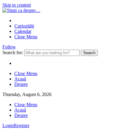
Skip to content
Curiozităţi
Calendar
Close Menu
Follow
Search for:
Close Menu
Acasă
Despre
Thursday, August 6, 2026
Close Menu
Acasă
Despre
Login
Register