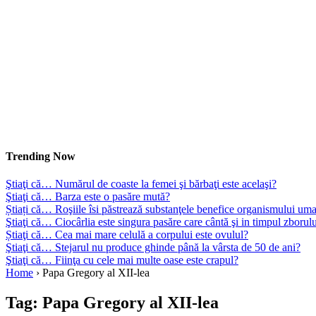
Trending Now
Ştiaţi că… Numărul de coaste la femei şi bărbaţi este acelaşi?
Ştiaţi că… Barza este o pasăre mută?
Știați că… Roşiile îsi păstrează substanţele benefice organismului uma
Ştiaţi că… Ciocârlia este singura pasăre care cântă şi in timpul zborul
Știaţi că… Cea mai mare celulă a corpului este ovulul?
Ştiaţi că… Stejarul nu produce ghinde până la vârsta de 50 de ani?
Ştiaţi că… Fiinţa cu cele mai multe oase este crapul?
Home
›
Papa Gregory al XII-lea
Tag:
Papa Gregory al XII-lea