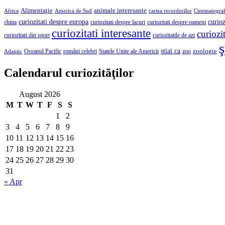
Alimentaţie
animale interesante
America de Sud
Africa
cartea recordurilor
Cinematograf
curioz
curiozitati despre europa
curiozitati despre lacuri
curiozitati despre oameni
china
curiozitati interesante
curiozit
curiozitatile de azi
curiozitati din sport
ş
stiai ca
români celebri
Statele Unite ale Americii
zoologie
Oceanul Pacific
zoo
Atlantic
Calendarul curiozităţilor
August 2026
M
T
W
T
F
S
S
1
2
3
4
5
6
7
8
9
10
11
12
13
14
15
16
17
18
19
20
21
22
23
24
25
26
27
28
29
30
31
« Apr