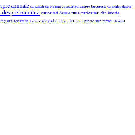
espre animale
curiozitati despre asia
curiozitati despre bucuresti
curiozitati despre
ti despre romania
curiozitati din istorie
curiozitati despre rusia
geografie
ităţi din geografie
istorie
mari romani
Imperiul Otoman
Europa
Oceanul