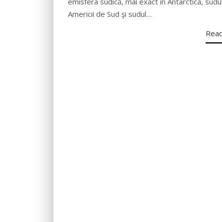
emisfera sudică, mai exact în Antarctica, sudu
Americii de Sud şi sudul…
Rea