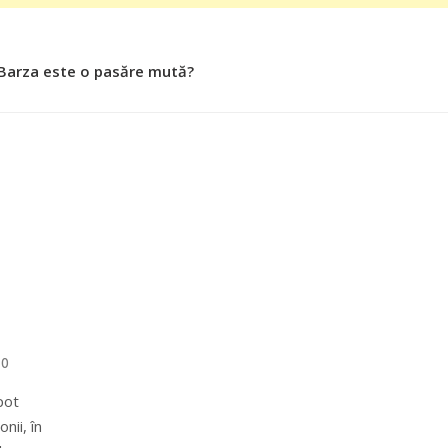
 Barza este o pasăre mută?
0
pot
nii, în