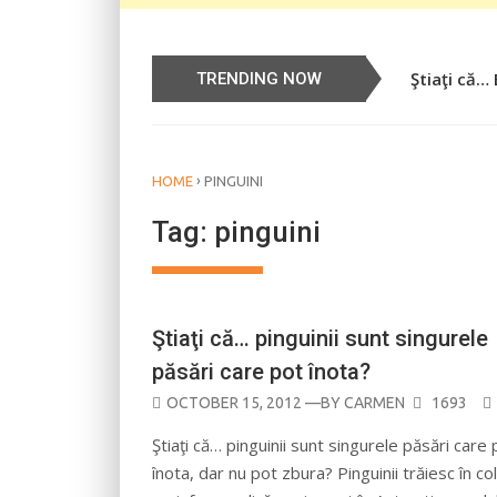
Ştiaţi că…
TRENDING NOW
›
HOME
PINGUINI
Tag:
pinguini
Ştiaţi că… pinguinii sunt singurele
păsări care pot înota?
POSTED
OCTOBER 15, 2012
—BY
CARMEN
1693
ON
Ştiaţi că… pinguinii sunt singurele păsări care 
înota, dar nu pot zbura? Pinguinii trăiesc în colo