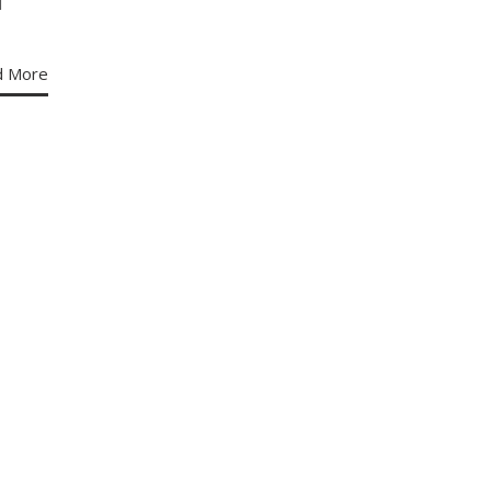
l
d More